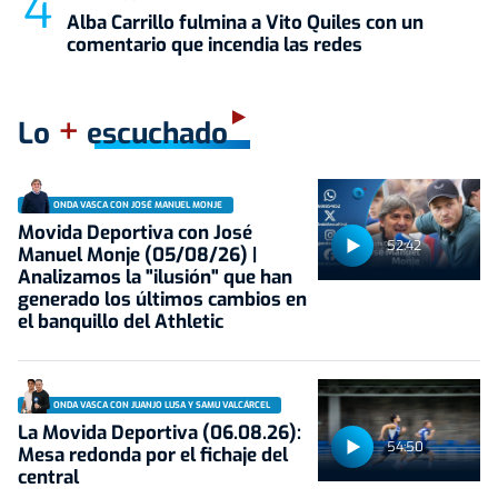
Alba Carrillo fulmina a Vito Quiles con un
comentario que incendia las redes
+
Lo
escuchado
ONDA VASCA CON JOSÉ MANUEL MONJE
Movida Deportiva con José
52:42
Manuel Monje (05/08/26) |
Analizamos la "ilusión" que han
generado los últimos cambios en
el banquillo del Athletic
ONDA VASCA CON JUANJO LUSA Y SAMU VALCÁRCEL
La Movida Deportiva (06.08.26):
54:50
Mesa redonda por el fichaje del
central