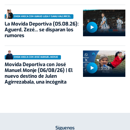
ONDA VASCA CON JUANJO LUSA Y SAMU VALCÁRCEL
La Movida Deportiva (05.08.26):
55:18
Aguerd, Zezé... se disparan los
rumores
ONDA VASCA CON JOSÉ MANUEL MONJE
Movida Deportiva con José
51:59
Manuel Monje (06/08/26) | El
nuevo destino de Julen
Agirrezabala, una incógnita
Síguenos