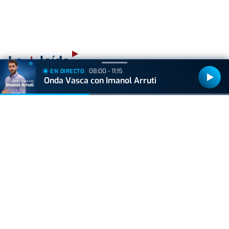
+
Lo
leído
08:00 - 11:15
EN DIRECTO
Onda Vasca con Imanol Arruti
ACTUALIDAD
Hallan muerto a un recién nacido en un armario
después de que su madre ingresara en el
hospital por una hemorragia
VIDA Y ESTILO
¿Los huevos tienen el mismo efecto que el
Ozempic? Boticaria García lo aclara
VIDA Y ESTILO
Alba Carrillo fulmina a Vito Quiles con un
comentario que incendia las redes