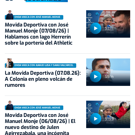
ONDA VASCA CON JOSÉ MANUEL MONJE
Movida Deportiva con José
52:11
Manuel Monje (07/08/26) |
Hablamos con Iago Herrerín
sobre la portería del Athletic
ONDA VASCA CON JUANJO LUSA Y SAMU VALCÁRCEL
La Movida Deportiva (07.08.26):
55:14
A Colonia en pleno volcán de
rumores
ONDA VASCA CON JOSÉ MANUEL MONJE
Movida Deportiva con José
51:59
Manuel Monje (06/08/26) | El
nuevo destino de Julen
Agirrezabala, una incógnita