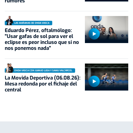
rumores
LAS MAÑANAS DE ONDA VASCA
Eduardo Pérez, oftalmólogo:
26:43
"Usar gafas de sol para ver el
eclipse es peor incluso que si no
nos ponemos nada"
ONDA VASCA CON JUANJO LUSA Y SAMU VALCÁRCEL
La Movida Deportiva (06.08.26):
54:50
Mesa redonda por el fichaje del
central