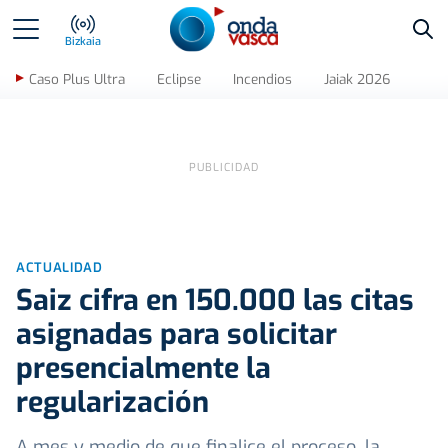
Bus
Bizkaia
Caso Plus Ultra
Eclipse
Incendios
Jaiak 2026
ACTUALIDAD
Saiz cifra en 150.000 las citas
asignadas para solicitar
presencialmente la
regularización
A mes y medio de que finalice el proceso, la