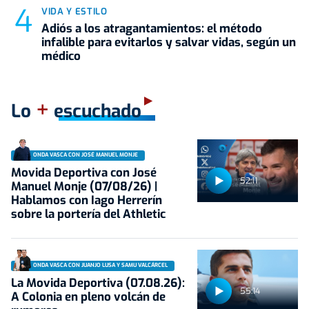
VIDA Y ESTILO
Adiós a los atragantamientos: el método
infalible para evitarlos y salvar vidas, según un
médico
+
Lo
escuchado
ONDA VASCA CON JOSÉ MANUEL MONJE
Movida Deportiva con José
52:11
Manuel Monje (07/08/26) |
Hablamos con Iago Herrerín
sobre la portería del Athletic
ONDA VASCA CON JUANJO LUSA Y SAMU VALCÁRCEL
La Movida Deportiva (07.08.26):
55:14
A Colonia en pleno volcán de