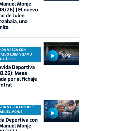
 Manuel Monje
8/26) | El nuevo
no de Julen
ezabala, una
nita
NDA VASCA CON
UANJO LUSA Y SAMU
54:50
ALCÁRCEL
vida Deportiva
8.26): Mesa
da por el fichaje
entral
NDA VASCA CON JOSÉ
ANUEL MONJE
52:42
a Deportiva con
 Manuel Monje