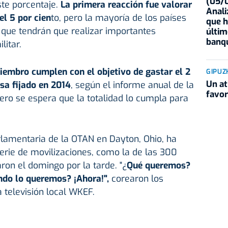
(05/0
ste porcentaje.
La primera reacción fue valorar
Anali
el 5 por cien
to, pero la mayoría de los países
que h
 que tendrán que realizar importantes
últim
banqu
litar.
iembro cumplen con el objetivo de gastar el 2
GIPUZ
Un at
nsa fijado en 2014
, según el informe anual de la
favor
pero se espera que la totalidad lo cumpla para
rlamentaria de la OTAN en Dayton, Ohio, ha
erie de movilizaciones, como la de las 300
on el domingo por la tarde. "¿
Qué queremos?
ndo lo queremos? ¡Ahora!",
corearon los
 televisión local WKEF.