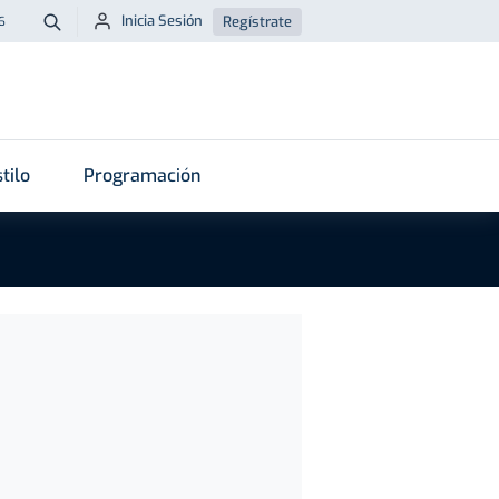
Inicia Sesión
Regístrate
6
Buscar
tilo
Programación