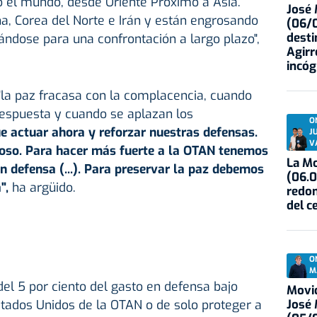
do el mundo, desde Oriente Próximo a Asia.
José
na, Corea del Norte e Irán y están engrosando
(06/0
desti
rándose para una confrontación a largo plazo",
Agirr
incóg
"la paz fracasa con la complacencia, cuando
espuesta y cuando se aplazan los
O
 actuar ahora y reforzar nuestras defensas.
J
V
groso. Para hacer más fuerte a la OTAN tenemos
La Mo
n defensa (...). Para preservar la paz debemos
(06.0
a",
ha argüido.
redon
del c
O
M
del 5 por ciento del gasto en defensa bajo
Movid
José
tados Unidos de la OTAN o de solo proteger a