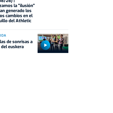
8/26) |
zamos la "ilusión"
an generado los
os cambios en el
illo del Athletic
KOA
las de sonrisas a
01:06
 del euskera