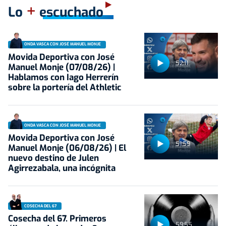
+
Lo
escuchado
ONDA VASCA CON JOSÉ MANUEL MONJE
Movida Deportiva con José
52:11
Manuel Monje (07/08/26) |
Hablamos con Iago Herrerín
sobre la portería del Athletic
ONDA VASCA CON JOSÉ MANUEL MONJE
Movida Deportiva con José
51:59
Manuel Monje (06/08/26) | El
nuevo destino de Julen
Agirrezabala, una incógnita
COSECHA DEL 67
Cosecha del 67. Primeros
59:55