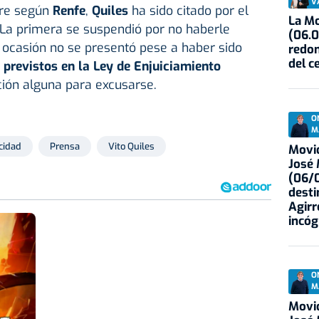
V
pre según
Renfe
,
Quiles
ha sido citado por el
La Mo
 La primera se suspendió por no haberle
(06.0
 ocasión no se presentó pese a haber sido
redon
del c
 previstos en la Ley de Enjuiciamiento
ación alguna para excusarse.
O
M
cidad
Prensa
Vito Quiles
Movid
José
(06/0
desti
Agirr
incóg
O
M
Movid