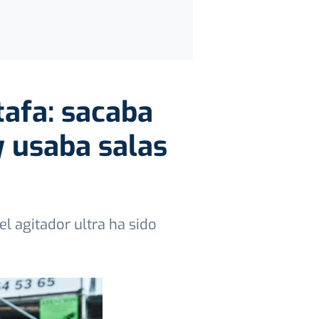
tafa: sacaba
 y usaba salas
l agitador ultra ha sido