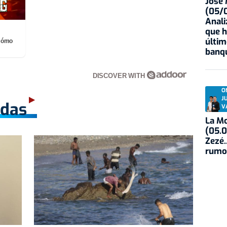
José
(05/0
Anali
que h
últim
¡Cómo
banqu
DISCOVER WITH
O
J
adas
V
La Mo
(05.0
Zezé.
rumo