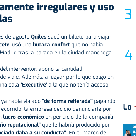
tamente irregulares y uso
las
es de agosto
Quiles
sacó un billete para viajar
cete
, usó una
butaca confort
que no había
a Madrid tras la parada en la ciudad manchega.
a del interventor, abonó la cantidad
de viaje. Además, a juzgar por lo que colgó en
 una sala
'Executive'
a la que no tenía acceso.
ya había viajado
"de forma reiterada"
pagando
Lo
 recorrido, la empresa decidió denunciarle por
un
lucro económico
en perjuicio de la compañía
ño reputacional"
que le habría producido por
O
nciado daba a su conducta"
. En el marco de
J