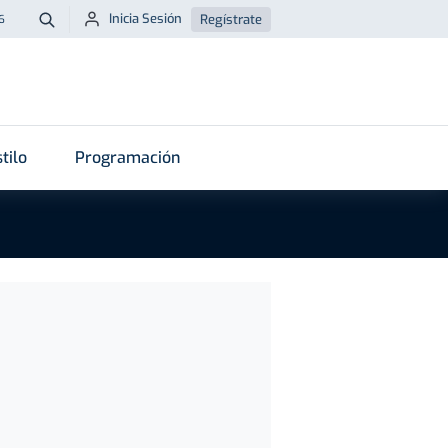
Inicia Sesión
Regístrate
6
Buscar
tilo
Programación