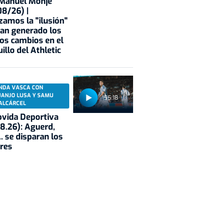
 Manuel Monje
8/26) |
zamos la "ilusión"
an generado los
os cambios en el
illo del Athletic
NDA VASCA CON
UANJO LUSA Y SAMU
55:18
ALCÁRCEL
vida Deportiva
8.26): Aguerd,
.. se disparan los
res