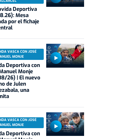
ALCÁRCEL
vida Deportiva
8.26): Mesa
da por el fichaje
entral
NDA VASCA CON JOSÉ
ANUEL MONJE
51:59
a Deportiva con
 Manuel Monje
8/26) | El nuevo
no de Julen
ezabala, una
nita
NDA VASCA CON JOSÉ
ANUEL MONJE
52:42
a Deportiva con