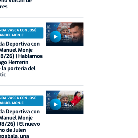
eno volcán de
res
NDA VASCA CON JOSÉ
ANUEL MONJE
52:11
a Deportiva con
 Manuel Monje
08/26) | Hablamos
ago Herrerín
 la portería del
tic
NDA VASCA CON JOSÉ
ANUEL MONJE
51:59
a Deportiva con
 Manuel Monje
8/26) | El nuevo
no de Julen
ezabala, una