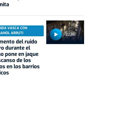
nita
NDA VASCA CON
MANOL ARRUTI
22:36
mento del ruido
vo durante el
o pone en jaque
scanso de los
os en los barrios
icos