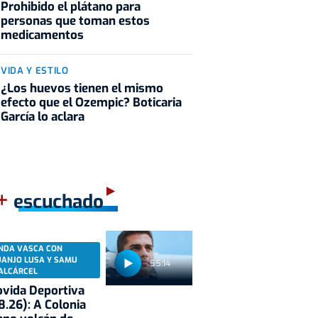
Prohibido el plátano para
personas que toman estos
medicamentos
VIDA Y ESTILO
¿Los huevos tienen el mismo
efecto que el Ozempic? Boticaria
García lo aclara
+
escuchado
NDA VASCA CON
UANJO LUSA Y SAMU
55:14
ALCÁRCEL
vida Deportiva
8.26): A Colonia