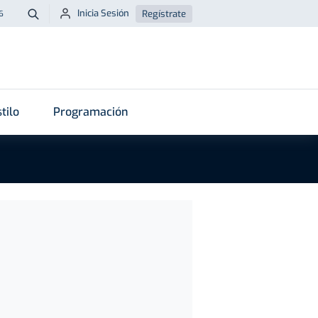
Inicia Sesión
Regístrate
6
Buscar
tilo
Programación