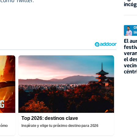
 como Twitter.
incóg
O
I
El au
festi
veran
el de
vecin
céntr
Top 2026: destinos clave
¡Cómo
Inspírate y elige tu próximo destino para 2026