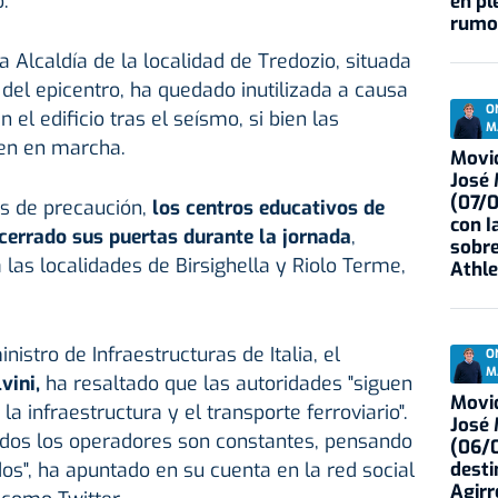
.
en pl
rumo
la Alcaldía de la localidad de Tredozio, situada
el epicentro, ha quedado inutilizada a causa
O
 el edificio tras el seísmo, si bien las
M
uen en marcha.
Movid
José
(07/
s de precaución,
los centros educativos de
con I
cerrado sus puertas durante la jornada
,
sobre
 las localidades de Birsighella y Riolo Terme,
Athle
nistro de Infraestructuras de Italia, el
O
M
vini,
ha resaltado que las autoridades "siguen
Movid
la infraestructura y el transporte ferroviario".
José
odos los operadores son constantes, pensando
(06/0
desti
os", ha apuntado en su cuenta en la red social
Agirr