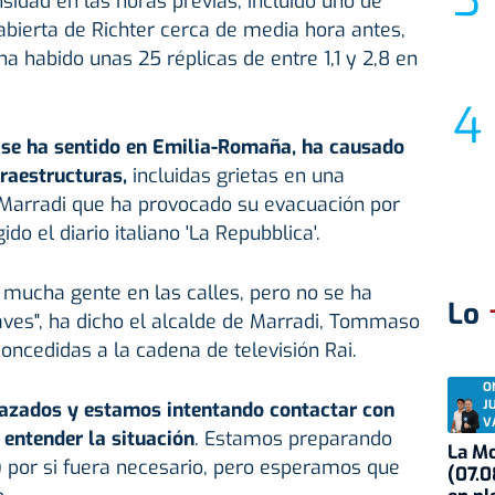
idad en las horas previas, incluido uno de
abierta de Richter cerca de media hora antes,
a habido unas 25 réplicas de entre 1,1 y 2,8 en
se ha sentido en Emilia-Romaña, ha causado
raestructuras,
incluidas grietas en una
 Marradi que ha provocado su evacuación por
do el diario italiano 'La Repubblica'.
mucha gente en las calles, pero no se ha
Lo
ves", ha dicho el alcalde de Marradi, Tommaso
concedidas a la cadena de televisión Rai.
O
J
azados y estamos intentando contactar con
V
entender la situación
. Estamos preparando
La Mo
) por si fuera necesario, pero esperamos que
(07.0