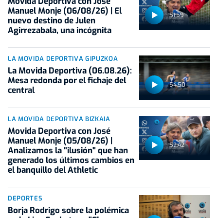
Movida Deportiva con José
Manuel Monje (06/08/26) | El
51:59
nuevo destino de Julen
Agirrezabala, una incógnita
LA MOVIDA DEPORTIVA GIPUZKOA
La Movida Deportiva (06.08.26):
Mesa redonda por el fichaje del
54:50
central
LA MOVIDA DEPORTIVA BIZKAIA
Movida Deportiva con José
Manuel Monje (05/08/26) |
52:42
Analizamos la "ilusión" que han
generado los últimos cambios en
el banquillo del Athletic
DEPORTES
Borja Rodrigo sobre la polémica