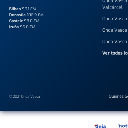
Onda Vasca 
Valcárcel
Bilbao
90.1 FM
Donostia
106.9 FM
Onda Vasca 
Gasteiz
98.0 FM
Iruña
96.0 FM
Onda Vasca 
Onda Vasca 
Ver todos l
Quiénes 
© 2021 Onda Vasca