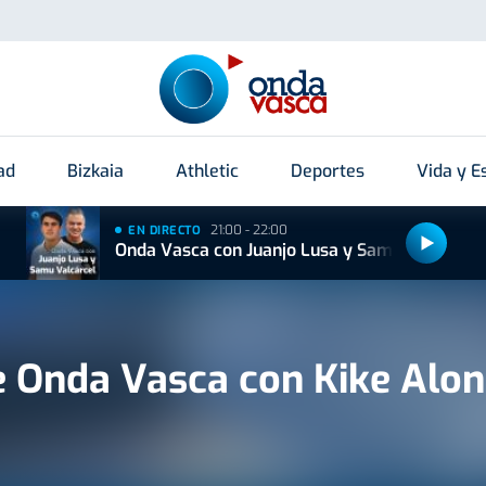
ad
Bizkaia
Athletic
Deportes
Vida y Es
21:00 - 22:00
EN DIRECTO
Onda Vasca con Juanjo Lusa y Samu Valcárcel
e Onda Vasca con Kike Alo