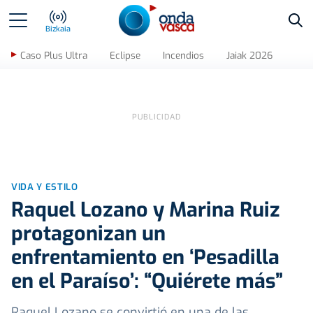
Bus
Bizkaia
Caso Plus Ultra
Eclipse
Incendios
Jaiak 2026
VIDA Y ESTILO
Raquel Lozano y Marina Ruiz
protagonizan un
enfrentamiento en ‘Pesadilla
en el Paraíso’: “Quiérete más”
Raquel Lozano se convirtió en una de las