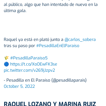
al público, algo que han intentado de nuevo en la
última gala.
Raquel ya está en plató junto a
@carlos_sobera
tras su paso por
#PesadillaEnElParaíso
🌾
#PesadillaParaíso5
🔵
https://t.co/XoOEwFK3se
pic.twitter.com/v269jJzpv2
- Pesadilla en El Paraíso (@pesadillaparais)
October 5, 2022
RAQUEL LOZANO Y MARINA RUIZ