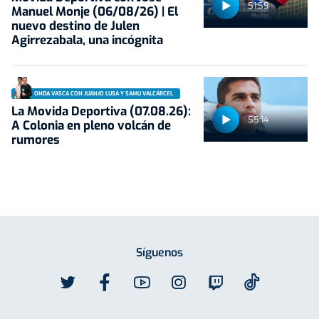
51:59
Manuel Monje (06/08/26) | El
nuevo destino de Julen
Agirrezabala, una incógnita
ONDA VASCA CON JUANJO LUSA Y SAMU VALCÁRCEL
La Movida Deportiva (07.08.26):
55:14
A Colonia en pleno volcán de
rumores
Síguenos