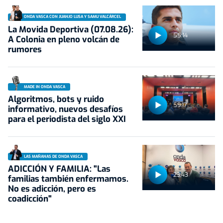
ONDA VASCA CON JUANJO LUSA Y SAMU VALCÁRCEL
La Movida Deportiva (07.08.26):
55:14
A Colonia en pleno volcán de
rumores
MADE IN ONDA VASCA
Algoritmos, bots y ruido
59:17
informativo, nuevos desafíos
para el periodista del siglo XXI
LAS MAÑANAS DE ONDA VASCA
ADICCIÓN Y FAMILIA: "Las
23:43
familias también enfermamos.
No es adicción, pero es
coadicción"