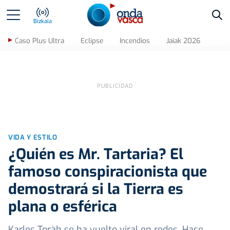
Bus
Bizkaia
Caso Plus Ultra
Eclipse
Incendios
Jaiak 2026
VIDA Y ESTILO
¿Quién es Mr. Tartaria? El
famoso conspiracionista que
demostrará si la Tierra es
plana o esférica
Karles Toràh se ha vuelto viral en redes. Hace