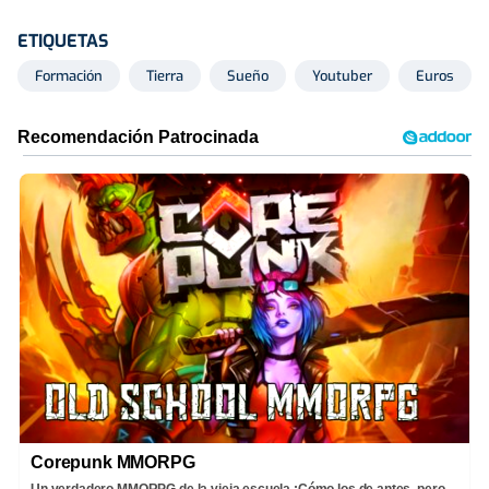
ETIQUETAS
Formación
Tierra
Sueño
Youtuber
Euros
Corepunk MMORPG
Un verdadero MMORPG de la vieja escuela ¡Cómo los de antes, pero