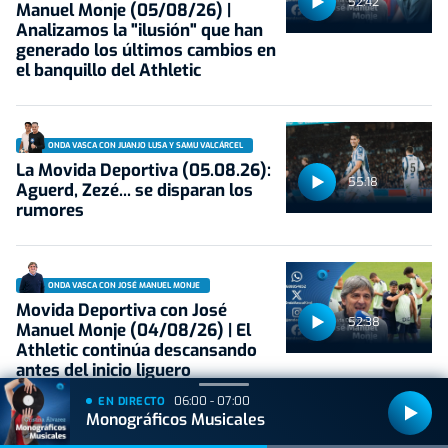
52:42
Manuel Monje (05/08/26) |
Analizamos la "ilusión" que han
generado los últimos cambios en
el banquillo del Athletic
ONDA VASCA CON JUANJO LUSA Y SAMU VALCÁRCEL
La Movida Deportiva (05.08.26):
55:18
Aguerd, Zezé... se disparan los
rumores
ONDA VASCA CON JOSÉ MANUEL MONJE
Movida Deportiva con José
52:38
Manuel Monje (04/08/26) | El
Athletic continúa descansando
antes del inicio liguero
06:00 - 07:00
EN DIRECTO
Monográficos Musicales
LAS MAÑANAS DE ONDA VASCA