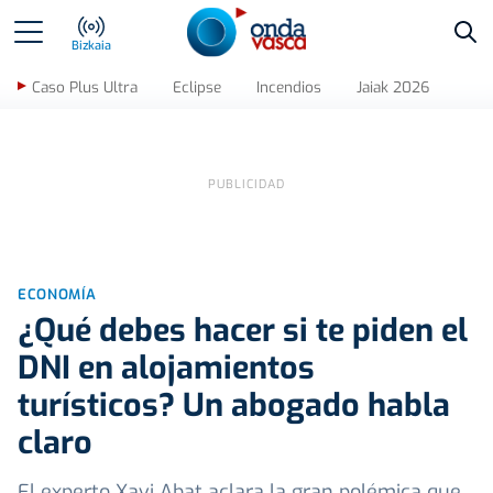
Bus
Bizkaia
Caso Plus Ultra
Eclipse
Incendios
Jaiak 2026
ECONOMÍA
¿Qué debes hacer si te piden el
DNI en alojamientos
turísticos? Un abogado habla
claro
El experto Xavi Abat aclara la gran polémica que