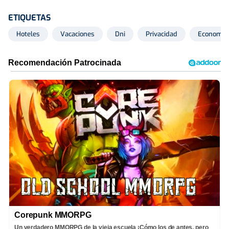
ETIQUETAS
Hoteles
Vacaciones
Dni
Privacidad
Economía
Corepunk MMORPG
Un verdadero MMORPG de la vieja escuela ¡Cómo los de antes, pero