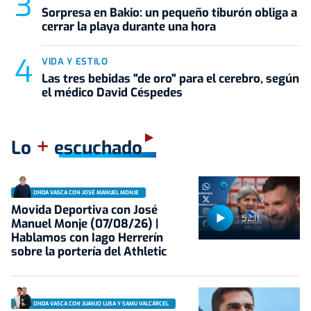
Sorpresa en Bakio: un pequeño tiburón obliga a
cerrar la playa durante una hora
VIDA Y ESTILO
Las tres bebidas "de oro" para el cerebro, según
el médico David Céspedes
+
Lo
escuchado
ONDA VASCA CON JOSÉ MANUEL MONJE
Movida Deportiva con José
52:11
Manuel Monje (07/08/26) |
Hablamos con Iago Herrerín
sobre la portería del Athletic
ONDA VASCA CON JUANJO LUSA Y SAMU VALCÁRCEL