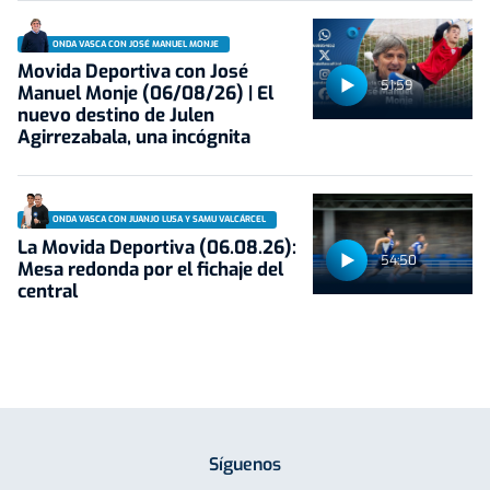
ONDA VASCA CON JOSÉ MANUEL MONJE
Movida Deportiva con José
51:59
Manuel Monje (06/08/26) | El
nuevo destino de Julen
Agirrezabala, una incógnita
ONDA VASCA CON JUANJO LUSA Y SAMU VALCÁRCEL
La Movida Deportiva (06.08.26):
54:50
Mesa redonda por el fichaje del
central
Síguenos