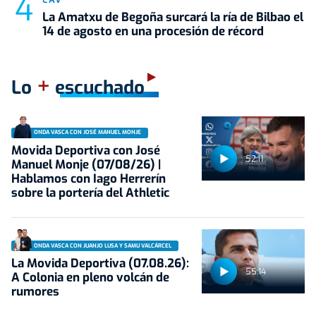
La Amatxu de Begoña surcará la ría de Bilbao el
14 de agosto en una procesión de récord
+
Lo
escuchado
ONDA VASCA CON JOSÉ MANUEL MONJE
Movida Deportiva con José
52:11
Manuel Monje (07/08/26) |
Hablamos con Iago Herrerín
sobre la portería del Athletic
ONDA VASCA CON JUANJO LUSA Y SAMU VALCÁRCEL
La Movida Deportiva (07.08.26):
55:14
A Colonia en pleno volcán de
rumores