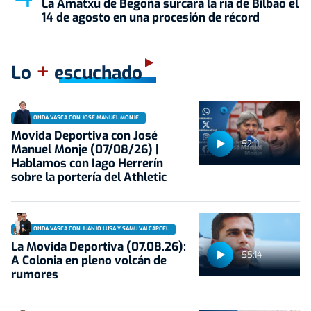
La Amatxu de Begoña surcará la ría de Bilbao el
14 de agosto en una procesión de récord
+
Lo
escuchado
ONDA VASCA CON JOSÉ MANUEL MONJE
Movida Deportiva con José
52:11
Manuel Monje (07/08/26) |
Hablamos con Iago Herrerín
sobre la portería del Athletic
ONDA VASCA CON JUANJO LUSA Y SAMU VALCÁRCEL
La Movida Deportiva (07.08.26):
55:14
A Colonia en pleno volcán de
rumores