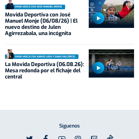
ONDA VASCA CON JOSÉ MANUEL MONJE
Movida Deportiva con José
51:59
Manuel Monje (06/08/26) | El
nuevo destino de Julen
Agirrezabala, una incógnita
ONDA VASCA CON JUANJO LUSA Y SAMU VALCÁRCEL
La Movida Deportiva (06.08.26):
54:50
Mesa redonda por el fichaje del
central
Síguenos