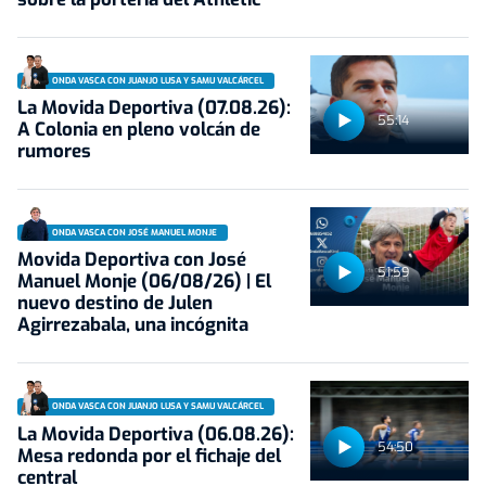
ONDA VASCA CON JUANJO LUSA Y SAMU VALCÁRCEL
La Movida Deportiva (07.08.26):
55:14
A Colonia en pleno volcán de
rumores
ONDA VASCA CON JOSÉ MANUEL MONJE
Movida Deportiva con José
51:59
Manuel Monje (06/08/26) | El
nuevo destino de Julen
Agirrezabala, una incógnita
ONDA VASCA CON JUANJO LUSA Y SAMU VALCÁRCEL
La Movida Deportiva (06.08.26):
54:50
Mesa redonda por el fichaje del
central