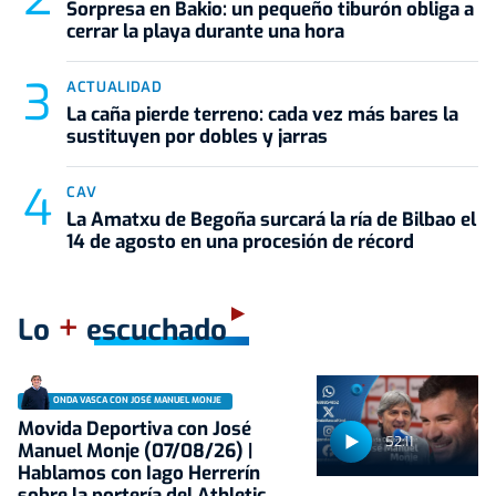
Sorpresa en Bakio: un pequeño tiburón obliga a
cerrar la playa durante una hora
ACTUALIDAD
La caña pierde terreno: cada vez más bares la
sustituyen por dobles y jarras
CAV
La Amatxu de Begoña surcará la ría de Bilbao el
14 de agosto en una procesión de récord
+
Lo
escuchado
ONDA VASCA CON JOSÉ MANUEL MONJE
Movida Deportiva con José
52:11
Manuel Monje (07/08/26) |
Hablamos con Iago Herrerín
sobre la portería del Athletic