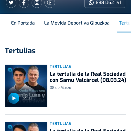
638 052 141
En Portada
La Movida Deportiva Gipuzkoa
Tertu
Tertulias
TERTULIAS
La tertulia de la Real Sociedad
con Samu Valcárcel (08.03.24)
08 de Marzo
59:03
TERTULIAS