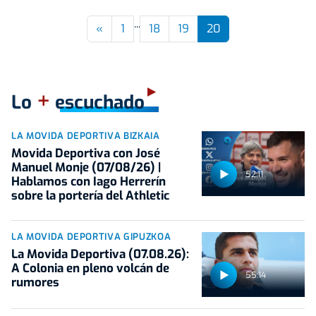
...
Previous
«
1
18
19
20
+
Lo
escuchado
LA MOVIDA DEPORTIVA BIZKAIA
Movida Deportiva con José
Manuel Monje (07/08/26) |
52:11
Hablamos con Iago Herrerín
sobre la portería del Athletic
LA MOVIDA DEPORTIVA GIPUZKOA
La Movida Deportiva (07.08.26):
A Colonia en pleno volcán de
55:14
rumores