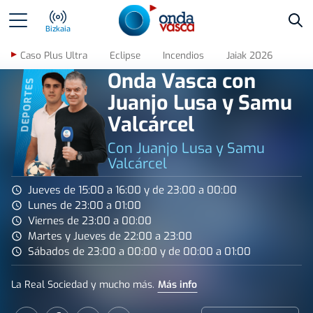
Bus
Bizkaia
Caso Plus Ultra
Eclipse
Incendios
Jaiak 2026
Onda Vasca con
DEPORTES
Juanjo Lusa y Samu
Valcárcel
Con Juanjo Lusa y Samu
Valcárcel
Jueves de 15:00 a 16:00 y de 23:00 a 00:00
Lunes de 23:00 a 01:00
Viernes de 23:00 a 00:00
Martes y Jueves de 22:00 a 23:00
Sábados de 23:00 a 00:00 y de 00:00 a 01:00
La Real Sociedad y mucho más.
Más info