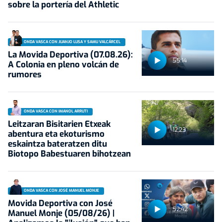
sobre la portería del Athletic
ONDA VASCA CON JUANJO LUSA Y SAMU VALCÁRCEL
La Movida Deportiva (07.08.26):
55:14
A Colonia en pleno volcán de
rumores
ONDA VASCA CON IMANOL ARRUTI
Leitzaran Bisitarien Etxeak
12:23
abentura eta ekoturismo
eskaintza bateratzen ditu
Biotopo Babestuaren bihotzean
ONDA VASCA CON JOSÉ MANUEL MONJE
Movida Deportiva con José
52:42
Manuel Monje (05/08/26) |