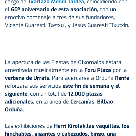
cargo de
Txarlazo Mendi Taldea,
coincidiendo con
el
60º aniversario de esta asociación,
con un
emotivo homenaje a tres de sus fundadores,
Vicente Guaresti, Txetxu", y Jesús Guaresti "Txutxin.
La apertura de las Fiestas de Otxomaios estará
amenizada musicalmente en la
Foru Plaza
por la
verbena de Urrats.
Para acercarse a Orduña
Renfe
reforzará sus servicios
este fin de semana y el
siguiente,
con un total de
12.000 plazas
adicionales,
en la línea de
Cercanías, Bilbao-
Orduña.
Las exhibiciones de
Herri Kirolak,las vaquillas, los
hinchables, gigantes y cabezudos, bingo, una