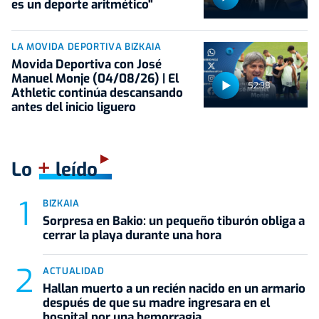
es un deporte aritmético"
LA MOVIDA DEPORTIVA BIZKAIA
Movida Deportiva con José
Manuel Monje (04/08/26) | El
52:38
Athletic continúa descansando
antes del inicio liguero
+
Lo
leído
BIZKAIA
Sorpresa en Bakio: un pequeño tiburón obliga a
cerrar la playa durante una hora
ACTUALIDAD
Hallan muerto a un recién nacido en un armario
después de que su madre ingresara en el
hospital por una hemorragia