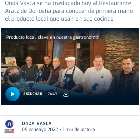
Onda Vasca se ha trasladado hoy al Restaurante
Aratz de Donostia para conocer de primera mano
el producto local que usan en sus cocinas.
Producto local, clave en nuestra gastronomía
24:48
ESCUCHAR
ONDA VASCA
05 de Mayo 2022
1 min de lectura