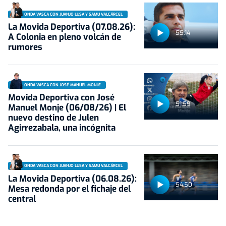
ONDA VASCA CON JUANJO LUSA Y SAMU VALCÁRCEL
La Movida Deportiva (07.08.26):
55:14
A Colonia en pleno volcán de
rumores
ONDA VASCA CON JOSÉ MANUEL MONJE
Movida Deportiva con José
51:59
Manuel Monje (06/08/26) | El
nuevo destino de Julen
Agirrezabala, una incógnita
ONDA VASCA CON JUANJO LUSA Y SAMU VALCÁRCEL
La Movida Deportiva (06.08.26):
54:50
Mesa redonda por el fichaje del
central