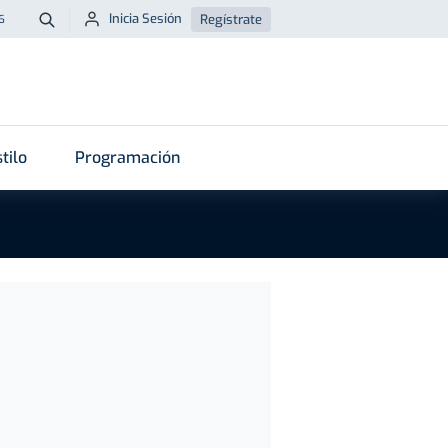
Inicia Sesión
Regístrate
6
Buscar
tilo
Programación