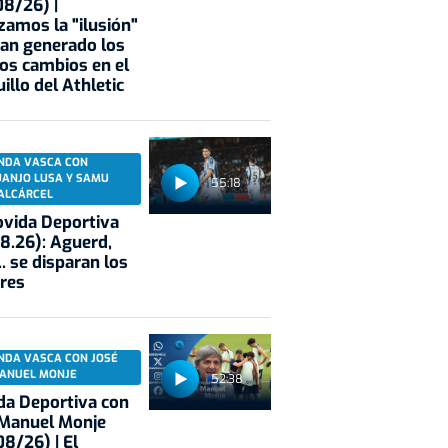
8/26) |
zamos la "ilusión"
an generado los
os cambios en el
illo del Athletic
NDA VASCA CON
UANJO LUSA Y SAMU
55:18
ALCÁRCEL
vida Deportiva
8.26): Aguerd,
.. se disparan los
res
NDA VASCA CON JOSÉ
ANUEL MONJE
52:38
a Deportiva con
 Manuel Monje
8/26) | El