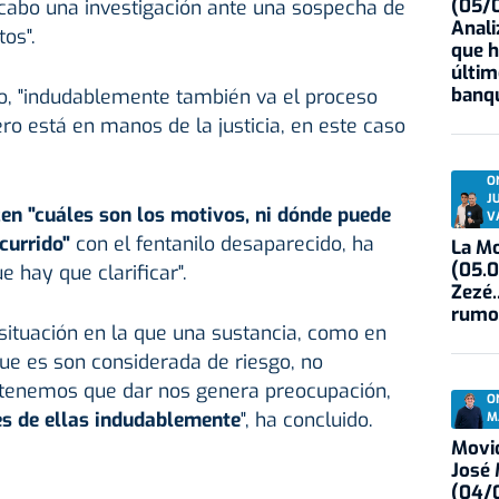
(05/0
 cabo una investigación ante una sospecha de
Anali
os".
que h
últim
banqu
o, "indudablemente también va el proceso
ero está en manos de la justicia, en este caso
O
J
n "cuáles son los motivos, ni dónde puede
V
ocurrido"
con el fentanilo desaparecido, ha
La Mo
(05.0
e hay que clarificar".
Zezé.
rumo
situación en la que una sustancia, como en
que es son considerada de riesgo, no
 tenemos que dar nos genera preocupación,
O
s de ellas indudablemente
", ha concluido.
M
Movid
José
(04/0