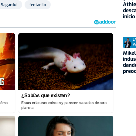
Athle
 Sagardui
fentanilo
desca
inicio
L
V
Mikel
indus
dando
preo
¿Sabías que existen?
¡Cómo
Estas criaturas existen y parecen sacadas de otro
planeta