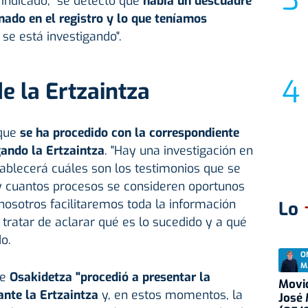
 indicado, "se detectó que
había un descuadre
nado en el registro y lo que teníamos
se está investigando".
e la Ertzaintza
 que
se ha procedido con la correspondiente
gando la Ertzaintza
. "Hay una investigación en
ablecerá cuáles son los testimonios que se
 y cuantos procesos se consideren oportunos
 nosotros facilitaremos toda la información
Lo
 tratar de aclarar qué es lo sucedido y a qué
o.
O
M
ue
Osakidetza "procedió a presentar la
Movid
ante la Ertzaintza
y, en estos momentos, la
José