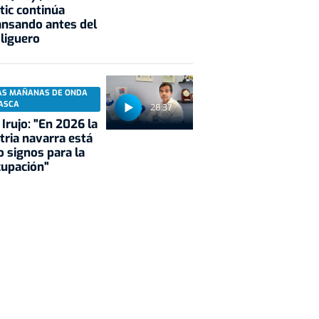
tic continúa
nsando antes del
 liguero
AS MAÑANAS DE ONDA
ASCA
28:37
 Irujo: "En 2026 la
tria navarra está
 signos para la
cupación"