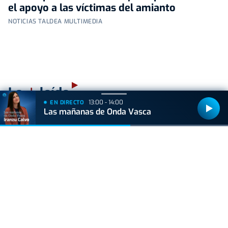
el apoyo a las víctimas del amianto
NOTICIAS TALDEA MULTIMEDIA
+
Lo
leído
13:00 - 14:00
EN DIRECTO
Las mañanas de Onda Vasca
ACTUALIDAD
Hallan muerto a un recién nacido en un armario
después de que su madre ingresara en el
hospital por una hemorragia
ACTUALIDAD
La caña pierde terreno: cada vez más bares la
sustituyen por dobles y jarras
BIZKAIA