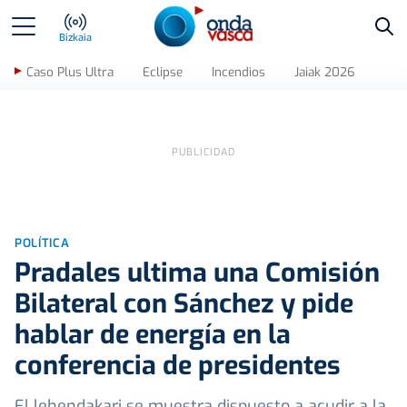
Bus
Bizkaia
Caso Plus Ultra
Eclipse
Incendios
Jaiak 2026
POLÍTICA
Pradales ultima una Comisión
Bilateral con Sánchez y pide
hablar de energía en la
conferencia de presidentes
El lehendakari se muestra dispuesto a acudir a la