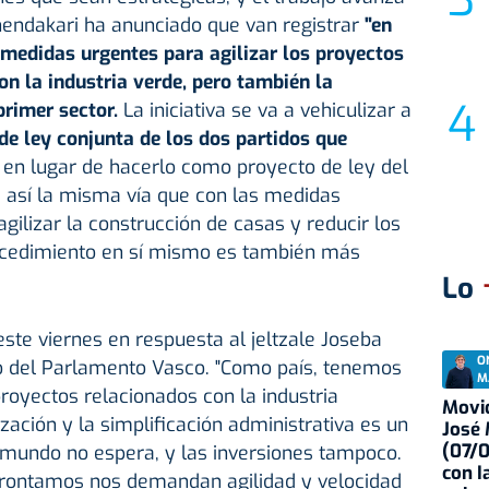
hendakari ha anunciado que van registrar
"en
medidas urgentes para agilizar los proyectos
on la industria verde, pero también la
primer sector.
La iniciativa se va a vehiculizar a
de ley conjunta de los dos partidos que
en lugar de hacerlo como proyecto de ley del
ue así la misma vía que con las medidas
gilizar la construcción de casas y reducir los
rocedimiento en sí mismo es también más
Lo
este viernes en respuesta al jeltzale Joseba
O
no del Parlamento Vasco. "Como país, tenemos
M
 proyectos relacionados con la industria
Movid
zación y la simplificación administrativa es un
José
(07/
l mundo no espera, y las inversiones tampoco.
con I
frontamos nos demandan agilidad y velocidad