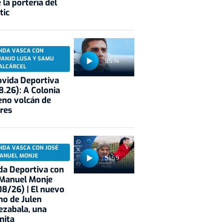
 la portería del
tic
NDA VASCA CON
UANJO LUSA Y SAMU
55:14
ALCÁRCEL
vida Deportiva
8.26): A Colonia
eno volcán de
res
NDA VASCA CON JOSÉ
ANUEL MONJE
51:59
a Deportiva con
 Manuel Monje
8/26) | El nuevo
no de Julen
ezabala, una
nita