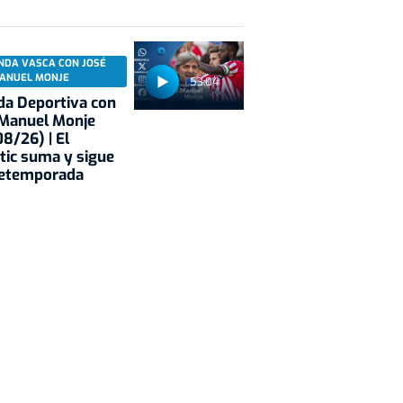
NDA VASCA CON JOSÉ
ANUEL MONJE
53:04
a Deportiva con
 Manuel Monje
8/26) | El
tic suma y sigue
retemporada