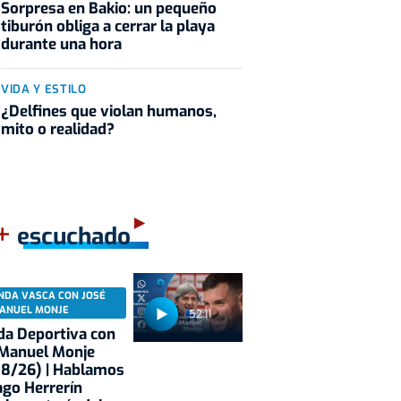
Sorpresa en Bakio: un pequeño
tiburón obliga a cerrar la playa
durante una hora
VIDA Y ESTILO
¿Delfines que violan humanos,
mito o realidad?
+
escuchado
NDA VASCA CON JOSÉ
ANUEL MONJE
52:11
a Deportiva con
 Manuel Monje
08/26) | Hablamos
ago Herrerín