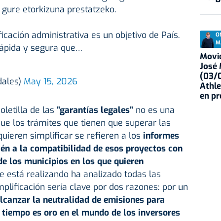
i gure etorkizuna prestatzeko.
icación administrativa es un objetivo de País.
O
M
rápida y segura que…
Movid
José
(03/0
dales)
May 15, 2026
Athle
en p
oletilla de las
"garantías legales"
no es una
que los trámites que tienen que superar las
ieren simplificar se refieren a los
informes
n a la compatibilidad de esos proyectos con
de los municipios en los que quieren
se está realizando ha analizado todas las
implificación sería clave por dos razones: por un
lcanzar la neutralidad de emisiones para
l tiempo es oro en el mundo de los inversores