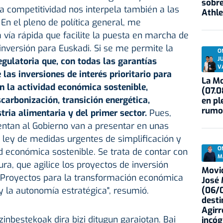
sobre
la competitividad nos interpela también a las
Athle
En el pleno de política general, me
 vía rápida que facilite la puesta en marcha de
inversión para Euskadi. Si se me permite la
O
J
egulatoria que, con todas las garantías
V
 las inversiones de interés prioritario para
La Mo
en la actividad económica sostenible,
(07.0
scarbonización, transición energética,
en pl
rumo
tria alimentaria y del primer sector.
Pues,
tentan al Gobierno van a presentar en unas
 ley de medidas urgentes de simplificación y
O
ad económica sostenible. Se trata de contar con
M
ura, que agilice los proyectos de inversión
Movid
. Proyectos para la transformación económica
José
(06/0
 y la autonomía estratégica", resumió.
desti
Agirr
inbestekoak dira bizi ditugun garaiotan. Bai
incóg