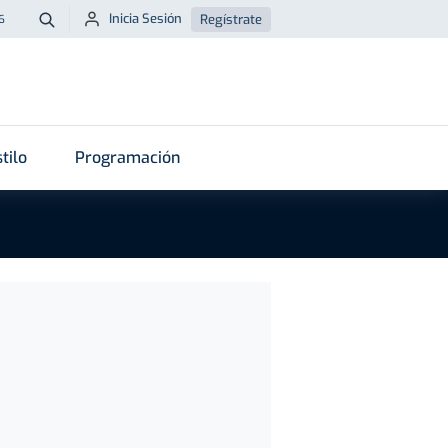
Inicia Sesión
Regístrate
6
Buscar
tilo
Programación