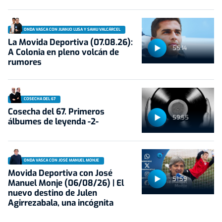
ONDA VASCA CON JUANJO LUSA Y SAMU VALCÁRCEL
La Movida Deportiva (07.08.26):
55:14
A Colonia en pleno volcán de
rumores
COSECHA DEL 67
Cosecha del 67. Primeros
59:55
álbumes de leyenda -2-
ONDA VASCA CON JOSÉ MANUEL MONJE
Movida Deportiva con José
51:59
Manuel Monje (06/08/26) | El
nuevo destino de Julen
Agirrezabala, una incógnita