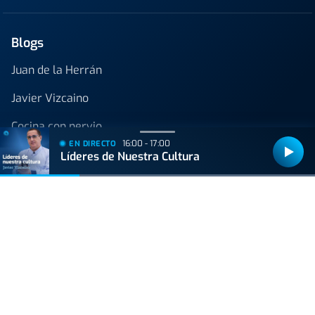
Blogs
Juan de la Herrán
Javier Vizcaino
Cocina con nervio
16:00 - 17:00
EN DIRECTO
Líderes de Nuestra Cultura
Onda Vasca
C/ Padre Lojendio 2 - 1º 48008 Bilbao
Tel:
94 413 25 80
Avenida de Tolosa 23-25 20018 Donostia