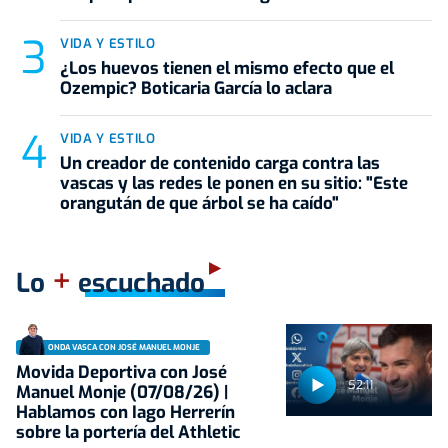
VIDA Y ESTILO
¿Los huevos tienen el mismo efecto que el
Ozempic? Boticaria García lo aclara
VIDA Y ESTILO
Un creador de contenido carga contra las
vascas y las redes le ponen en su sitio: "Este
orangután de que árbol se ha caído"
+
Lo
escuchado
ONDA VASCA CON JOSÉ MANUEL MONJE
Movida Deportiva con José
52:11
Manuel Monje (07/08/26) |
Hablamos con Iago Herrerín
sobre la portería del Athletic