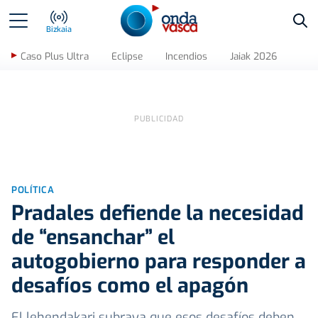
Bus
Bizkaia
Caso Plus Ultra
Eclipse
Incendios
Jaiak 2026
POLÍTICA
Pradales defiende la necesidad
de “ensanchar” el
autogobierno para responder a
desafíos como el apagón
El lehendakari subraya que esos desafíos deben