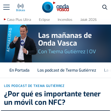
Bus
Bizkaia
Caso Plus Ultra
Eclipse
Incendios
Jaiak 2026
ACTUALIDAD
Las mañanas de
Onda Vasca
Con Txema Gutiérrez | OV
En Portada
Los podcast de Txema Gutiérrez
La 
LOS PODCAST DE TXEMA GUTIÉRREZ
¿Por qué es importante tener
un móvil con NFC?