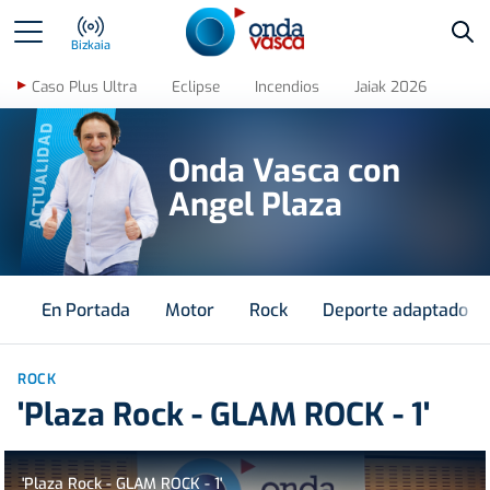
Bus
Bizkaia
Caso Plus Ultra
Eclipse
Incendios
Jaiak 2026
ACTUALIDAD
Onda Vasca con
Angel Plaza
En Portada
Motor
Rock
Deporte adaptado
ROCK
'Plaza Rock - GLAM ROCK - 1'
'Plaza Rock - GLAM ROCK - 1'