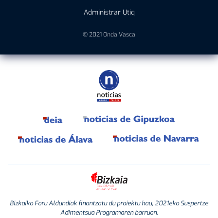
Administrar Utiq
© 2021 Onda Vasca
Bizkaiko Foru Aldundiak finantzatu du proiektu hau, 2021eko Suspertze
Adimentsua Programaren barruan.