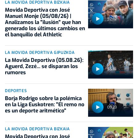
LA MOVIDA DEPORTIVA BIZKAIA
Movida Deportiva con José
Manuel Monje (05/08/26) |
52:42
Analizamos la "ilusión" que han
generado los últimos cambios en
el banquillo del Athletic
LA MOVIDA DEPORTIVA GIPUZKOA
La Movida Deportiva (05.08.26):
Aguerd, Zezé... se disparan los
55:18
rumores
DEPORTES
Borja Rodrigo sobre la polémica
en la Liga Euskotren: "El remo no
09:23
es un deporte aritmético"
LA MOVIDA DEPORTIVA BIZKAIA
Movida Deportiva con José