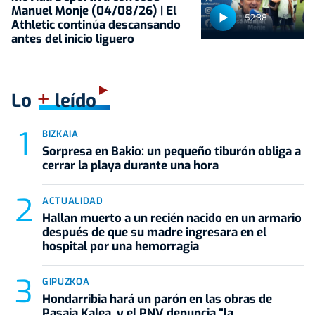
Manuel Monje (04/08/26) | El
52:38
Athletic continúa descansando
antes del inicio liguero
+
Lo
leído
BIZKAIA
Sorpresa en Bakio: un pequeño tiburón obliga a
cerrar la playa durante una hora
ACTUALIDAD
Hallan muerto a un recién nacido en un armario
después de que su madre ingresara en el
hospital por una hemorragia
GIPUZKOA
Hondarribia hará un parón en las obras de
Pasaia Kalea, y el PNV denuncia "la