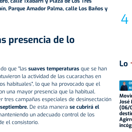
ro, calle Txabarri y Plaza de Los Tres
pín, Parque Amador Palma, calle Los Baños y
s presencia de lo
Lo
do que "las
suaves temperaturas
que se han
uvieron la actividad de las cucarachas en
los habituales", lo que ha provocado que el
O
M
n una mayor presencia que la habitual.
Movid
cer tres campañas especiales de desinsectación
José
 septiembre.
De esta manera
se cubrirá el
(06/0
desti
anteniendo un adecuado control de los
Agirr
e el consistorio.
incóg