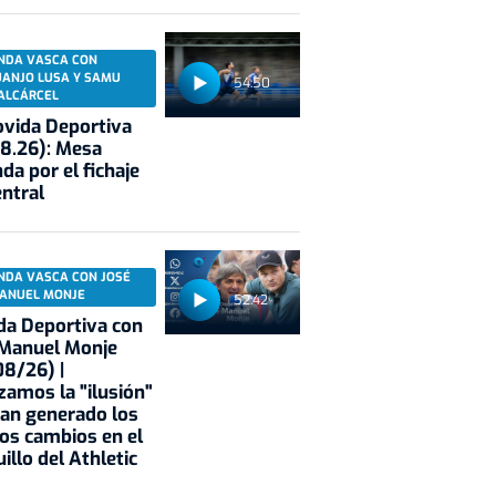
NDA VASCA CON
UANJO LUSA Y SAMU
54:50
ALCÁRCEL
vida Deportiva
8.26): Mesa
da por el fichaje
entral
NDA VASCA CON JOSÉ
ANUEL MONJE
52:42
a Deportiva con
 Manuel Monje
8/26) |
zamos la "ilusión"
an generado los
os cambios en el
illo del Athletic