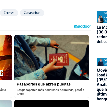
Zorroza
Cucarachas
O
J
V
La Mo
(06.0
redon
del c
O
M
Movid
José
(05/0
Anali
Pasaportes que abren puertas
que h
¡Cómo
Los pasaportes más poderosos del mundo, ¿está el
últim
tuyo?
banqu