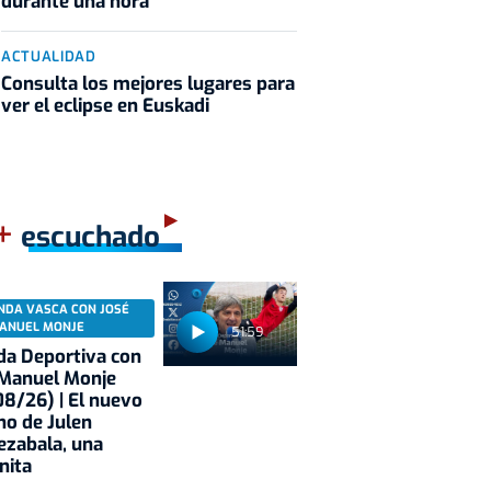
durante una hora
ACTUALIDAD
Consulta los mejores lugares para
ver el eclipse en Euskadi
+
escuchado
NDA VASCA CON JOSÉ
ANUEL MONJE
51:59
a Deportiva con
 Manuel Monje
8/26) | El nuevo
no de Julen
ezabala, una
nita