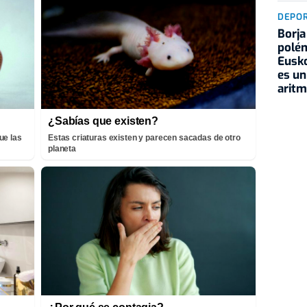
DEPO
Borja
polém
Eusko
es un
aritm
¿Sabías que existen?
ue las
Estas criaturas existen y parecen sacadas de otro
planeta