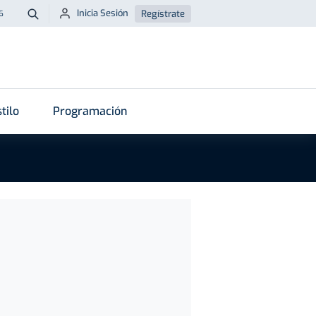
Inicia Sesión
Regístrate
6
Buscar
tilo
Programación