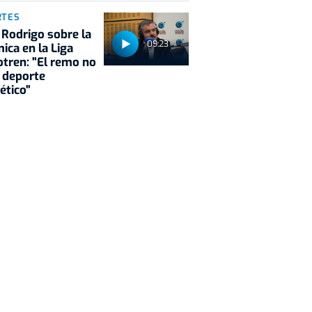
RTES
 Rodrigo sobre la
09:23
ica en la Liga
tren: "El remo no
 deporte
ético"