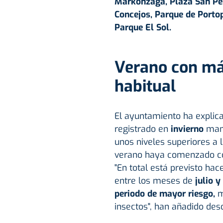
Markonzaga, Plaza San Ped
Concejos, Parque de Porto
Parque El Sol.
Verano con má
habitual
El ayuntamiento ha explica
registrado en
invierno
mant
unos niveles superiores a 
verano haya comenzado co
"En total está previsto ha
entre los meses de
julio y
periodo de mayor riesgo,
m
insectos", han añadido desd