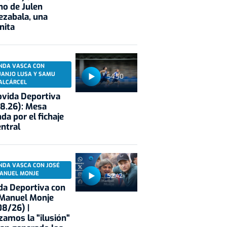
no de Julen
ezabala, una
nita
NDA VASCA CON
UANJO LUSA Y SAMU
54:50
ALCÁRCEL
vida Deportiva
8.26): Mesa
da por el fichaje
entral
NDA VASCA CON JOSÉ
ANUEL MONJE
52:42
a Deportiva con
 Manuel Monje
8/26) |
zamos la "ilusión"