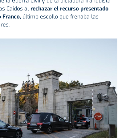
de la Guerra Civil y de la dictadura franquista
os Caídos al
rechazar el recurso presentado
o Franco,
último escollo que frenaba las
res.