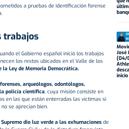
que h
metidos a pruebas de identificación forense
últim
banqu
a.
s trabajos
O
M
Movid
José
uando el Gobierno español inició los trabajos
(04/0
necen los restos ubicados en el Valle de los
Athle
e la Ley de Memoria Democrática.
desca
inicio
 forenses, arqueólogos, odontólogos,
a policía científica
, cuya misión consiste en
jas en las que están enterradas las víctimas si
 no se aprecian bien.
al Supremo dio luz verde a las exhumaciones
de