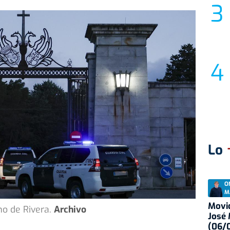
Lo
O
M
Movid
o de Rivera.
Archivo
José
(06/0