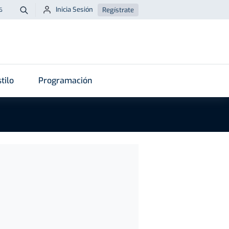
Inicia Sesión
Regístrate
6
Buscar
tilo
Programación