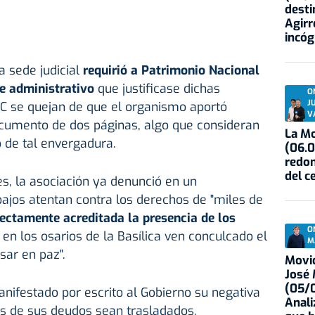
desti
Agirr
incóg
a sede judicial
requirió a Patrimonio Nacional
e administrativo
que justificase dichas
O
J
C se quejan de que el organismo aportó
V
cumento de dos páginas, algo que consideran
La Mo
o de tal envergadura.
(06.0
redon
del c
s, la asociación ya denunció en un
ajos atentan contra los derechos de "miles de
ectamente acreditada la presencia de los
O
en los osarios de la Basílica ven conculcado el
M
sar en paz".
Movid
José
(05/0
ifestado por escrito al Gobierno su negativa
Anali
os de sus deudos sean trasladados,