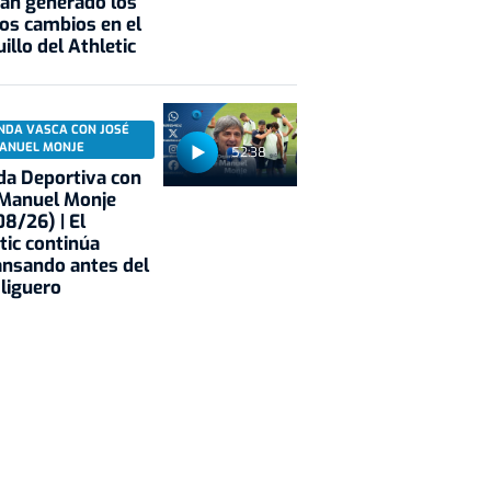
an generado los
os cambios en el
illo del Athletic
NDA VASCA CON JOSÉ
ANUEL MONJE
52:38
a Deportiva con
 Manuel Monje
8/26) | El
tic continúa
nsando antes del
 liguero