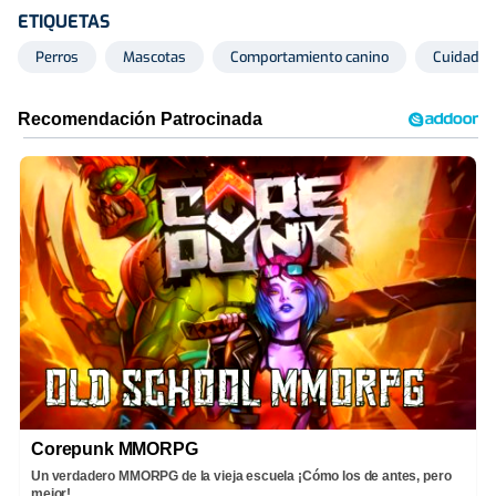
ETIQUETAS
Perros
Mascotas
Comportamiento canino
Cuidados
Corepunk MMORPG
Un verdadero MMORPG de la vieja escuela ¡Cómo los de antes, pero
mejor!