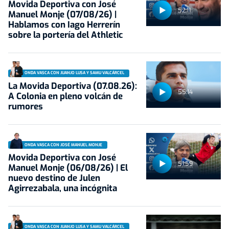
Movida Deportiva con José
52:11
Manuel Monje (07/08/26) |
Hablamos con Iago Herrerín
sobre la portería del Athletic
ONDA VASCA CON JUANJO LUSA Y SAMU VALCÁRCEL
La Movida Deportiva (07.08.26):
55:14
A Colonia en pleno volcán de
rumores
ONDA VASCA CON JOSÉ MANUEL MONJE
Movida Deportiva con José
51:59
Manuel Monje (06/08/26) | El
nuevo destino de Julen
Agirrezabala, una incógnita
ONDA VASCA CON JUANJO LUSA Y SAMU VALCÁRCEL