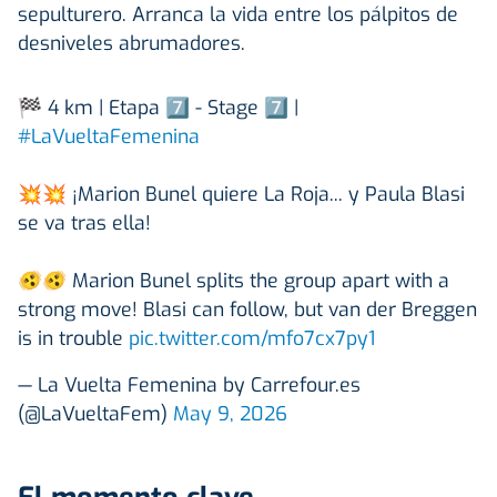
sepulturero. Arranca la vida entre los pálpitos de
desniveles abrumadores.
🏁 4 km | Etapa 7⃣ - Stage 7⃣ |
#LaVueltaFemenina
💥💥 ¡Marion Bunel quiere La Roja... y Paula Blasi
se va tras ella!
🫨🫨 Marion Bunel splits the group apart with a
strong move! Blasi can follow, but van der Breggen
is in trouble
pic.twitter.com/mfo7cx7py1
— La Vuelta Femenina by Carrefour.es
(@LaVueltaFem)
May 9, 2026