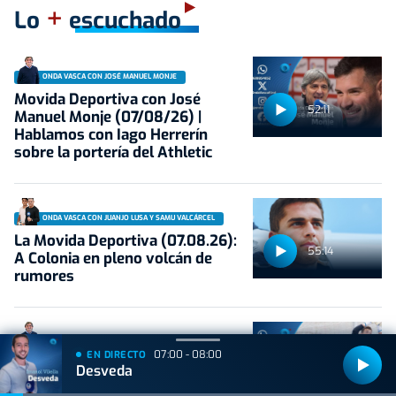
+
Lo
escuchado
ONDA VASCA CON JOSÉ MANUEL MONJE
Movida Deportiva con José
52:11
Manuel Monje (07/08/26) |
Hablamos con Iago Herrerín
sobre la portería del Athletic
ONDA VASCA CON JUANJO LUSA Y SAMU VALCÁRCEL
La Movida Deportiva (07.08.26):
55:14
A Colonia en pleno volcán de
rumores
ONDA VASCA CON JOSÉ MANUEL MONJE
07:00 - 08:00
EN DIRECTO
Movida Deportiva con José
Desveda
51:59
Manuel Monje (06/08/26) | El