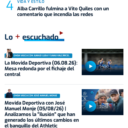
VIDA Y ESTILO
Alba Carrillo fulmina a Vito Quiles con un
comentario que incendia las redes
+
Lo
escuchado
ONDA VASCA CON JUANJO LUSA Y SAMU VALCÁRCEL
La Movida Deportiva (06.08.26):
54:50
Mesa redonda por el fichaje del
central
ONDA VASCA CON JOSÉ MANUEL MONJE
Movida Deportiva con José
52:42
Manuel Monje (05/08/26) |
Analizamos la "ilusión" que han
generado los últimos cambios en
el banquillo del Athletic