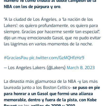
número 16 como tributo al doble campeón de la
NBA con los de púrpura y oro
.
"A la ciudad de Los Ángeles, a 'la nación de los
Lakers': os quiero profundamente, os quiero para
siempre. Gracias por hacerme sentir tan especial",
dijo un muy emocionado Gasol, que no pudo evitar
las lágrimas en varios momentos de la noche.
#GraciasPau
pic.twitter.com/GzMQHfzHz9
— Los Angeles Lakers (@Lakers)
March 8, 2023
La dinastía más glamurosa de la NBA -y las más
laureada junto a los Boston Celtics-
se puso en pie
para honrar a un Gasol que formó una alianza
memorable, dentro y fuera de la pista, con Kobe
Bryant
en los
anillos de 2009 y 2010
.