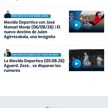
ONDA VASCA CON JOSÉ MANUEL MONJE
Movida Deportiva con José
51:59
Manuel Monje (06/08/26) | El
nuevo destino de Julen
Agirrezabala, una incógnita
ONDA VASCA CON JUANJO LUSA Y SAMU VALCÁRCEL
La Movida Deportiva (05.08.26):
55:18
Aguerd, Zezé... se disparan los
rumores