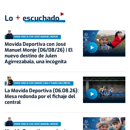
+
Lo
escuchado
ONDA VASCA CON JOSÉ MANUEL MONJE
Movida Deportiva con José
51:59
Manuel Monje (06/08/26) | El
nuevo destino de Julen
Agirrezabala, una incógnita
ONDA VASCA CON JUANJO LUSA Y SAMU VALCÁRCEL
La Movida Deportiva (06.08.26):
54:50
Mesa redonda por el fichaje del
central
ONDA VASCA CON JOSÉ MANUEL MONJE