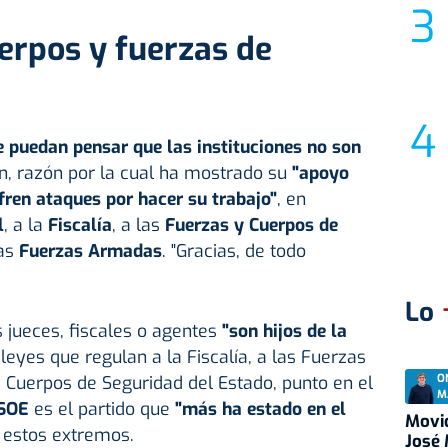
erpos y fuerzas de
e puedan pensar que las instituciones no son
son, razón por la cual ha mostrado su
"apoyo
fren ataques por hacer su trabajo"
, en
l
, a la
Fiscalía
, a las
Fuerzas y Cuerpos de
las
Fuerzas Armadas
. "Gracias, de todo
Lo
 jueces, fiscales o agentes
"son hijos de la
 leyes que regulan a la Fiscalía, a las Fuerzas
O
 Cuerpos de Seguridad del Estado, punto en el
M
SOE
es el partido que
"más ha estado en el
Movid
 estos extremos.
José