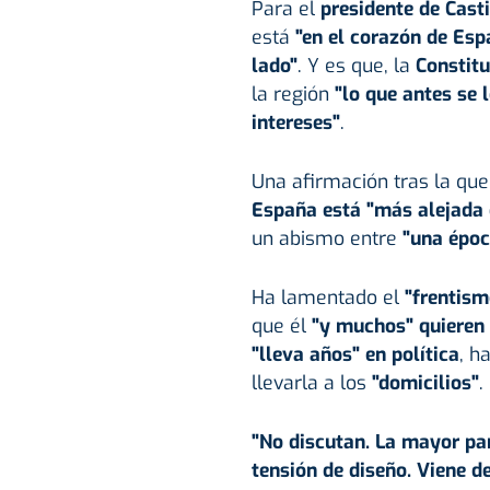
Para el
presidente de
Cast
está
"en el corazón de Esp
lado"
. Y es que, la
Constitu
la región
"lo que antes se 
intereses"
.
Una afirmación tras la q
España está "más alejada d
un abismo entre
"una époc
Ha lamentado el
"frentism
que él
"y muchos" quieren
"lleva años" en política
, h
llevarla a los
"domicilios"
.
"No discutan. La mayor par
tensión de diseño. Viene d