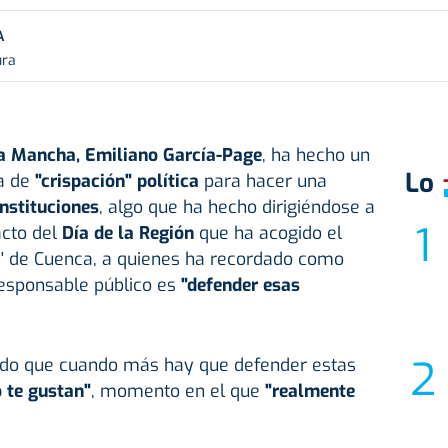
A
ura
La Mancha,
Emiliano García-Page
, ha hecho un
Lo
a de
"crispación" política
para hacer una
instituciones
, algo que ha hecho dirigiéndose a
acto del
Día de la Región
que ha acogido el
es' de Cuenca, a quienes ha recordado como
responsable público es
"defender esas
ado que cuando más hay que defender estas
 te gustan"
, momento en el que
"realmente