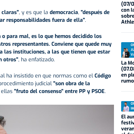
(07/
con I
 claras"
, y es que la
democracia
,
"después de
sobre
ar responsabilidades fuera de ella"
.
Athle
 o para mal, es lo que hemos decidido los
stros representantes. Conviene que quede muy
O
J
a las instituciones, a las que tienen que estar
V
n otros"
, ha enfatizado.
La Mo
(07.0
en pl
ional ha insistido en que normas como el
Código
rumo
procedimiento judicial
"son obra de la
 ellas
"fruto del consenso" entre PP y PSOE
.
O
I
El au
festi
veran