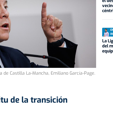
el de
vecin
céntr
O
I
La Li
del m
equi
nta de Castilla La-Mancha, Emiliano García-Page.
itu de la transición