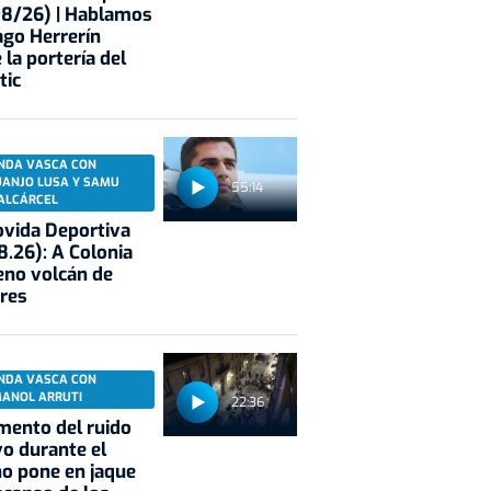
08/26) | Hablamos
ago Herrerín
 la portería del
tic
NDA VASCA CON
UANJO LUSA Y SAMU
55:14
ALCÁRCEL
vida Deportiva
8.26): A Colonia
eno volcán de
res
NDA VASCA CON
MANOL ARRUTI
22:36
mento del ruido
vo durante el
o pone en jaque