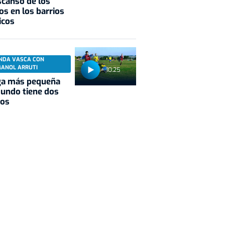
scanso de los
os en los barrios
icos
NDA VASCA CON
MANOL ARRUTI
10:25
ga más pequeña
undo tiene dos
pos