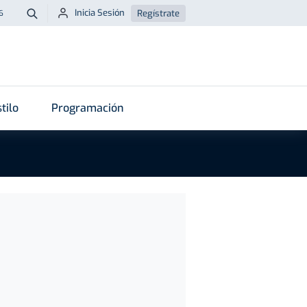
Inicia Sesión
Regístrate
6
Buscar
tilo
Programación