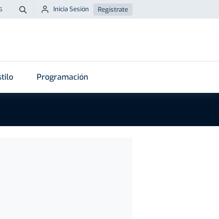
Inicia Sesión
Regístrate
6
Buscar
tilo
Programación