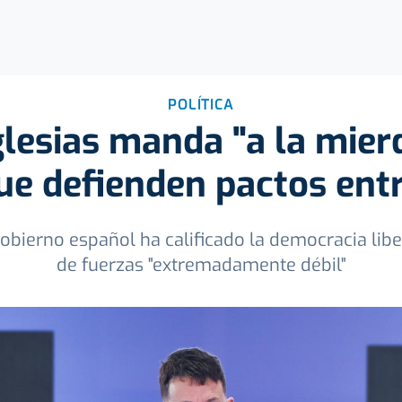
POLÍTICA
glesias manda "a la mierd
que defienden pactos ent
Gobierno español ha calificado la democracia lib
de fuerzas "extremadamente débil"