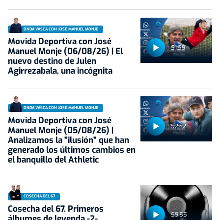
ONDA VASCA CON JOSÉ MANUEL MONJE
Movida Deportiva con José
51:59
Manuel Monje (06/08/26) | El
nuevo destino de Julen
Agirrezabala, una incógnita
ONDA VASCA CON JOSÉ MANUEL MONJE
Movida Deportiva con José
52:42
Manuel Monje (05/08/26) |
Analizamos la "ilusión" que han
generado los últimos cambios en
el banquillo del Athletic
COSECHA DEL 67
Cosecha del 67. Primeros
59:55
álbumes de leyenda -2-