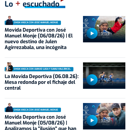
+
Lo
escuchado
ONDA VASCA CON JOSÉ MANUEL MONJE
Movida Deportiva con José
51:59
Manuel Monje (06/08/26) | El
nuevo destino de Julen
Agirrezabala, una incógnita
ONDA VASCA CON JUANJO LUSA Y SAMU VALCÁRCEL
La Movida Deportiva (06.08.26):
54:50
Mesa redonda por el fichaje del
central
ONDA VASCA CON JOSÉ MANUEL MONJE
Movida Deportiva con José
52:42
Manuel Monje (05/08/26) |
Analizamos la "ilusión" que han