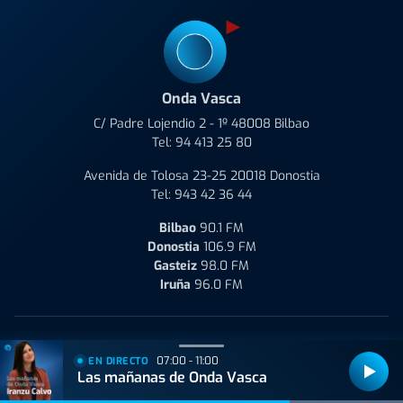
Onda Vasca
C/ Padre Lojendio 2 - 1º 48008 Bilbao
Tel:
94 413 25 80
Avenida de Tolosa 23-25 20018 Donostia
Tel:
943 42 36 44
Bilbao
90.1 FM
Donostia
106.9 FM
Gasteiz
98.0 FM
Iruña
96.0 FM
07:00 - 11:00
Quiénes Somos
Aviso Legal
Política de Privacidad
EN DIRECTO
Las mañanas de Onda Vasca
Política de Cookies
Condiciones de uso y Contratación