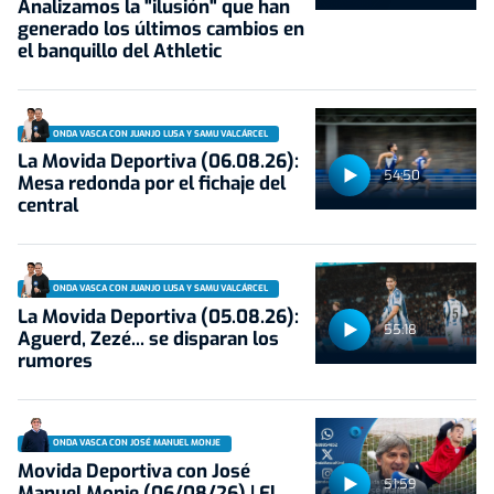
Analizamos la "ilusión" que han
generado los últimos cambios en
el banquillo del Athletic
ONDA VASCA CON JUANJO LUSA Y SAMU VALCÁRCEL
La Movida Deportiva (06.08.26):
54:50
Mesa redonda por el fichaje del
central
ONDA VASCA CON JUANJO LUSA Y SAMU VALCÁRCEL
La Movida Deportiva (05.08.26):
55:18
Aguerd, Zezé... se disparan los
rumores
ONDA VASCA CON JOSÉ MANUEL MONJE
Movida Deportiva con José
51:59
Manuel Monje (06/08/26) | El