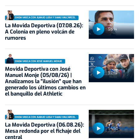
ONDA VASCA CON JUANJO LUSA Y SAMU VALCÁRCEL
La Movida Deportiva (07.08.26):
55:14
A Colonia en pleno volcán de
rumores
ONDA VASCA CON JOSÉ MANUEL MONJE
Movida Deportiva con José
52:42
Manuel Monje (05/08/26) |
Analizamos la "ilusión" que han
generado los últimos cambios en
el banquillo del Athletic
ONDA VASCA CON JUANJO LUSA Y SAMU VALCÁRCEL
La Movida Deportiva (06.08.26):
54:50
Mesa redonda por el fichaje del
central