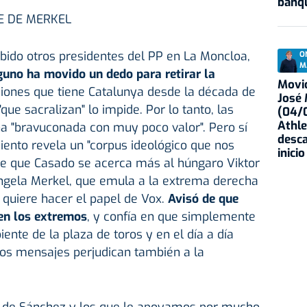
banqu
E DE MERKEL
bido otros presidentes del PP en La Moncloa,
O
M
guno ha movido un dedo para retirar la
Movid
siones que tiene Catalunya desde la década de
José
que sacralizan" lo impide. Por lo tanto, las
(04/0
Athle
a "bravuconada con muy poco valor". Pero sí
desca
ento revela un "corpus ideológico que nos
inicio
ree que Casado se acerca más al húngaro Viktor
ngela Merkel, que emula a la extrema derecha
 quiere hacer el papel de Vox.
Avisó de que
 en los extremos
, y confía en que simplemente
iente de la plaza de toros y en el día a día
tos mensajes perjudican también a la