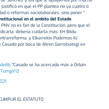
no de Sánchez y los que le apoyamos por mucho
o justificó en que el PP plantea no ya cuatro o
dad o reformas sociolaborales, sino poner "
nstitucional en el ámbito del Estado
l PNV no es fan de la Constitución, pero que el
dicarla, debería cuidarla más. EH Bildu
 contrarreforma, y Elkarrekin Podemos-IU
e Casado por boca de Miren Gorrotxategi en
deitb
: "Casado se ha acercado más a Orbán
r0TumgV12
2021
CUMPLIR EL ESTATUTO