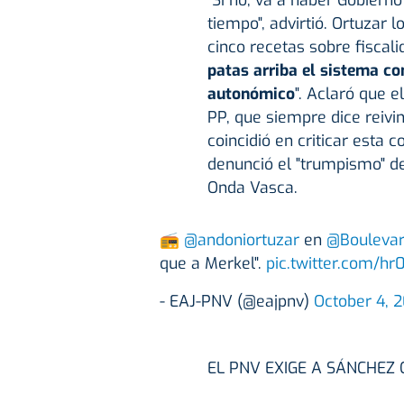
"Si no, va a haber Gobier
tiempo", advirtió. Ortuzar l
cinco recetas sobre fiscali
patas arriba el sistema co
autonómico
". Aclaró que e
PP, que siempre dice reivin
coincidió en criticar esta
denunció el "trumpismo" d
Onda Vasca.
📻
@andoniortuzar
en
@Boulevar
que a Merkel".
pic.twitter.com/h
- EAJ-PNV (@eajpnv)
October 4, 
EL PNV EXIGE A SÁNCHEZ 