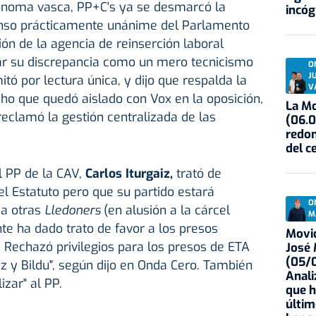
ónoma vasca, PP+C's ya se desmarcó la
incóg
so prácticamente unánime del Parlamento
ón de la agencia de reinserción laboral
ar su discrepancia como un mero tecnicismo
O
J
tó por lectura única, y dijo que respalda la
V
cho que quedó aislado con Vox en la oposición,
La Mo
eclamó la gestión centralizada de las
(06.0
redon
del c
l PP de la CAV,
Carlos Iturgaiz,
trató de
el Estatuto pero que su partido estará
O
ya otras
Lledoners
(en alusión a la cárcel
M
e ha dado trato de favor a los presos
Movid
. Rechazó privilegios para los presos de ETA
José
(05/0
z y Bildu", según dijo en Onda Cero. También
Anali
lizar" al PP.
que h
últim