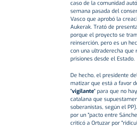
caso de la comunidad aut
semana pasada del consen
Vasco que aprobó la creaci
Aukerak. Trató de present
porque el proyecto se trami
reinserción, pero es un he
con una ultraderecha que r
prisiones desde el Estado.
De hecho, el presidente de
matizar que está a favor d
"
vigilante
" para que no ha
catalana que supuestament
soberanistas, según el PP)
por un "pacto entre Sánche
criticó a Ortuzar por "ridicu