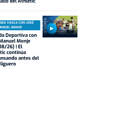
illo del Athletic
NDA VASCA CON JOSÉ
ANUEL MONJE
52:38
a Deportiva con
 Manuel Monje
8/26) | El
tic continúa
nsando antes del
 liguero