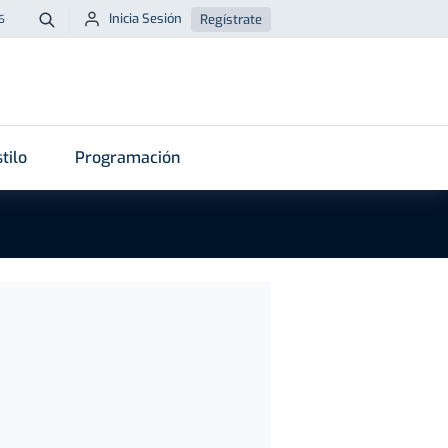
Inicia Sesión
Regístrate
6
Buscar
tilo
Programación