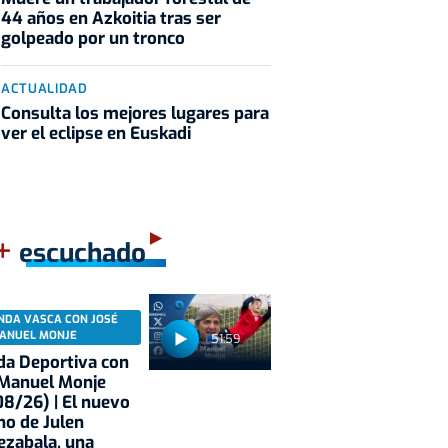
44 años en Azkoitia tras ser
golpeado por un tronco
ACTUALIDAD
Consulta los mejores lugares para
ver el eclipse en Euskadi
+
escuchado
NDA VASCA CON JOSÉ
ANUEL MONJE
51:59
a Deportiva con
 Manuel Monje
8/26) | El nuevo
no de Julen
ezabala, una