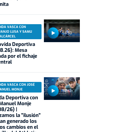
nita
NDA VASCA CON
UANJO LUSA Y SAMU
54:50
ALCÁRCEL
vida Deportiva
8.26): Mesa
da por el fichaje
entral
NDA VASCA CON JOSÉ
ANUEL MONJE
52:42
a Deportiva con
 Manuel Monje
8/26) |
zamos la "ilusión"
an generado los
os cambios en el