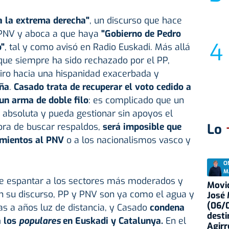
a la extrema derecha"
, un discurso que hace
l PNV y aboca a que haya
"Gobierno de Pedro
"
, tal y como avisó en Radio Euskadi. Más allá
 que siempre ha sido rechazado por el PP,
iro hacia una hispanidad exacerbada y
aña
.
Casado trata de recuperar el voto cedido a
 un arma de doble filo
: es complicado que un
 absoluta y pueda gestionar sin apoyos el
hora de buscar respaldos,
será imposible que
Lo
amientos al PNV
o a los nacionalismos vasco y
O
M
 espantar a los sectores más moderados y
Movid
on su discurso, PP y PNV son ya como el agua y
José
(06/0
as a años luz de distancia, y Casado
condena
desti
a los
populares
en Euskadi y Catalunya.
En el
Agirr