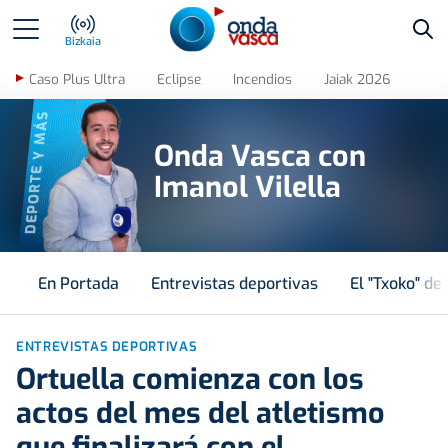
Bus
Bizkaia
Caso Plus Ultra
Eclipse
Incendios
Jaiak 2026
DEPORTE Y MÁS
Onda Vasca con
Imanol Vilella
En Portada
Entrevistas deportivas
El "Txoko" de 
ENTREVISTAS DEPORTIVAS
Ortuella comienza con los
actos del mes del atletismo
que finalizará con el