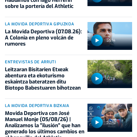
Hablamos con Iago Herrerín
sobre la portería del Athletic
LA MOVIDA DEPORTIVA GIPUZKOA
La Movida Deportiva (07.08.26):
A Colonia en pleno volcán de
55:14
rumores
ENTREVISTAS DE ARRUTI
Leitzaran Bisitarien Etxeak
abentura eta ekoturismo
12:23
eskaintza bateratzen ditu
Biotopo Babestuaren bihotzean
LA MOVIDA DEPORTIVA BIZKAIA
Movida Deportiva con José
Manuel Monje (05/08/26) |
52:42
Analizamos la "ilusión" que han
generado los últimos cambios en