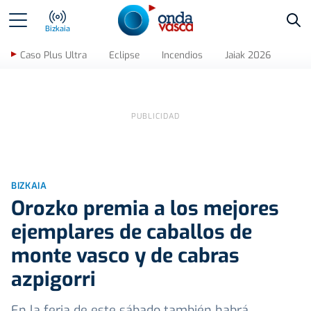
Bus
Bizkaia
Caso Plus Ultra
Eclipse
Incendios
Jaiak 2026
BIZKAIA
Orozko premia a los mejores
ejemplares de caballos de
monte vasco y de cabras
azpigorri
En la feria de este sábado también habrá