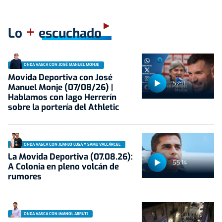
+
Lo
escuchado
ONDA VASCA CON JOSÉ MANUEL MONJE
Movida Deportiva con José
52:11
Manuel Monje (07/08/26) |
Hablamos con Iago Herrerín
sobre la portería del Athletic
ONDA VASCA CON JUANJO LUSA Y SAMU VALCÁRCEL
La Movida Deportiva (07.08.26):
55:14
A Colonia en pleno volcán de
rumores
ONDA VASCA CON IMANOL ARRUTI