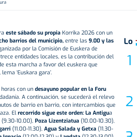
tura
bra
este sábado su propia
Korrika 2026 con un
Lo
cho barrios del municipio,
entre las
9.00 y las
rganizada por la Comisión de Euskera de
trece entidades locales, es la contribución del
 de esta marcha a favor del euskera que
 lema ‘Euskara gara’.
0 horas con un
desayuno popular en la Foru
udadanía. A continuación, se sucederá el relevo
nutos de barrio en barrio, con intercambios que
laza. El
recorrido sigue este orden:
La Antigu
a
(9.30-10.00),
Poza Lizentziatua
(10.00-10.30),
arri
(11.00-11.30),
Agua Salada y Getxa
(11.30-
n Ignacio
(12.00-12.30) y
Landata
(12.30-13.00).