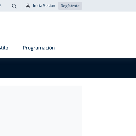
Inicia Sesión
Regístrate
6
Buscar
tilo
Programación