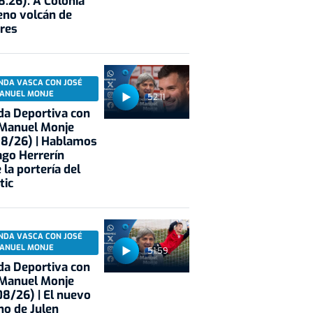
8.26): A Colonia
eno volcán de
res
NDA VASCA CON JOSÉ
ANUEL MONJE
52:11
a Deportiva con
 Manuel Monje
08/26) | Hablamos
ago Herrerín
 la portería del
tic
NDA VASCA CON JOSÉ
ANUEL MONJE
51:59
a Deportiva con
 Manuel Monje
8/26) | El nuevo
no de Julen