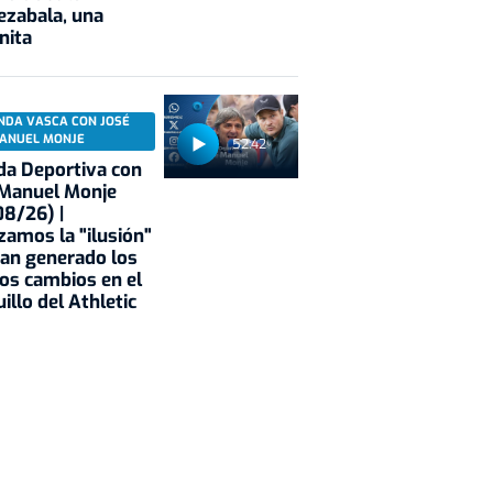
ezabala, una
nita
NDA VASCA CON JOSÉ
ANUEL MONJE
52:42
a Deportiva con
 Manuel Monje
8/26) |
zamos la "ilusión"
an generado los
os cambios en el
illo del Athletic