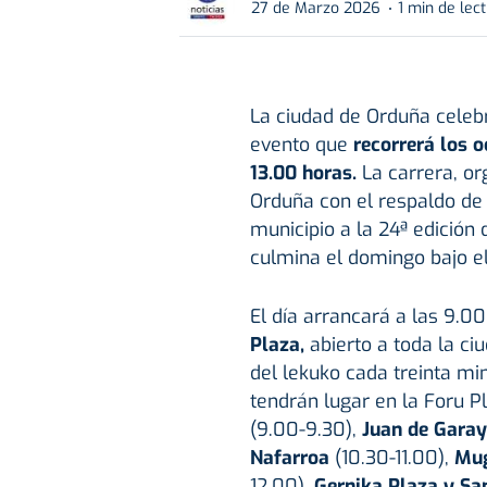
27 de Marzo 2026
1 min de lec
La ciudad de Orduña cele
evento que
recorrerá los o
13.00 horas.
La carrera, o
Orduña con el respaldo de 
municipio a la 24ª edición
culmina el domingo bajo el
El día arrancará a las 9.0
Plaza,
abierto a toda la ci
del lekuko cada treinta mi
tendrán lugar en la Foru P
(9.00-9.30),
Juan de Garay
Nafarroa
(10.30-11.00),
Mug
12.00),
Gernika Plaza y Sa