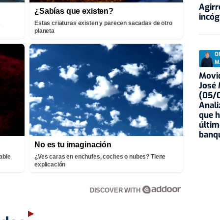
Agirr
¿Sabías que existen?
incóg
s
Estas criaturas existen y parecen sacadas de otro
planeta
O
M
Movid
José
(05/0
Anali
que h
últim
banqu
No es tu imaginación
able
¿Ves caras en enchufes, coches o nubes? Tiene
explicación
DISCOVER WITH