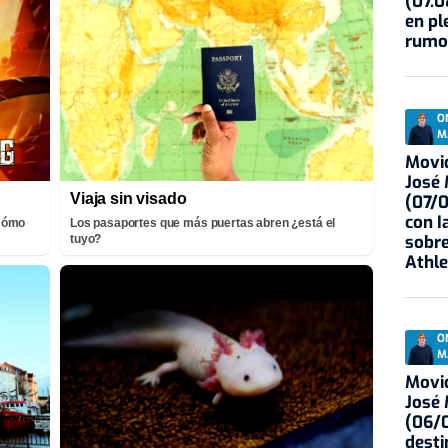
(07.0
en pl
rumo
O
M
Movid
José
Viaja sin visado
(07/
con I
¡Cómo
Los pasaportes que más puertas abren ¿está el
sobre
tuyo?
Athle
O
M
Movid
José
(06/0
desti