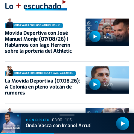
+
Lo
escuchado
ONDA VASCA CON JOSÉ MANUEL MONJE
Movida Deportiva con José
52:11
Manuel Monje (07/08/26) |
Hablamos con Iago Herrerín
sobre la portería del Athletic
ONDA VASCA CON JUANJO LUSA Y SAMU VALCÁRCEL
La Movida Deportiva (07.08.26):
55:14
A Colonia en pleno volcán de
rumores
ONDA VASCA CON JOSÉ MANUEL MONJE
08:00 - 11:15
EN DIRECTO
Movida Deportiva con José
Onda Vasca con Imanol Arruti
52:42
Manuel Monje (05/08/26) |