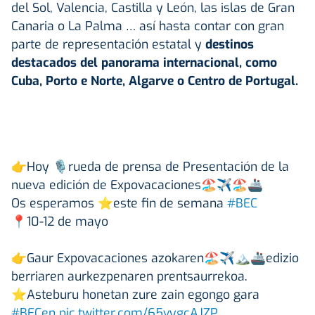
del Sol, Valencia, Castilla y León, las islas de Gran
Canaria o La Palma … así hasta contar con gran
parte de representación estatal y
destinos
destacados del panorama internacional, como
Cuba, Porto e Norte, Algarve o Centro de Portugal.
👉Hoy 🎙️rueda de prensa de Presentación de la
nueva edición de Expovacaciones🏖️✈️🏖️🚢
Os esperamos ⭐️este fin de semana
#BEC
📍10-12 de mayo
👉Gaur Expovacaciones azokaren🏖️✈️🏔️🚢edizio
berriaren aurkezpenaren prentsaurrekoa.
⭐️Asteburu honetan zure zain egongo gara
#BECen
pic.twitter.com/65vygcAJZP