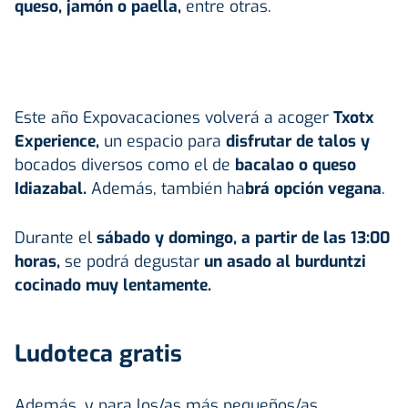
queso, jamón o paella,
entre otras.
Este año Expovacaciones volverá a acoger
Txotx
Experience,
un espacio para
disfrutar de talos y
bocados diversos como el de
bacalao o queso
Idiazabal.
Además, también ha
brá opción vegana
.
Durante el
sábado y domingo, a partir de las 13:00
horas,
se podrá degustar
un asado al burduntzi
cocinado muy lentamente.
Ludoteca gratis
Además, y para los/as más pequeños/as