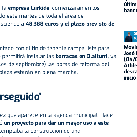
últim
a la
empresa Lurkide
, comenzarán en los
banqu
ado este martes de toda el área de
 asciende a
48.388 euros y el plazo previsto de
O
M
Movid
ntado con el fin de tener la rampa lista para
José
o permitirá instalar las
barracas en Olaiturri
, ya
(04/0
les de septiembre) las obras de reforma del
Athle
desca
 plaza estarán en plena marcha.
inicio
erseguido'
 vez que aparece en la agenda municipal. Hace
só
un proyecto para dar un mayor uso a este
ntemplaba la construcción de una