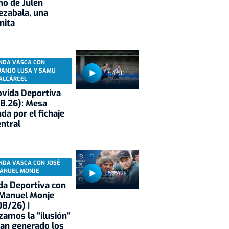
no de Julen
ezabala, una
nita
NDA VASCA CON
UANJO LUSA Y SAMU
54:50
ALCÁRCEL
vida Deportiva
8.26): Mesa
da por el fichaje
entral
NDA VASCA CON JOSÉ
ANUEL MONJE
52:42
a Deportiva con
 Manuel Monje
8/26) |
zamos la "ilusión"
an generado los