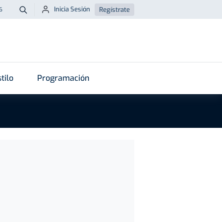
Inicia Sesión
Regístrate
6
Buscar
tilo
Programación