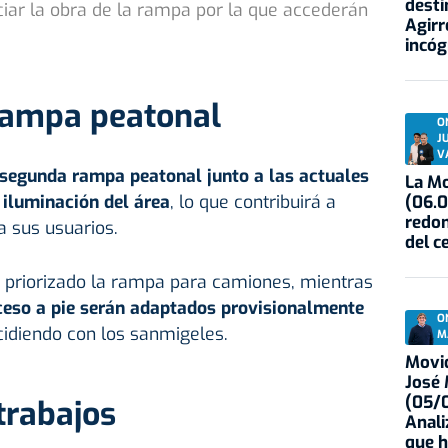
desti
ciar la obra de la rampa por la que accederán
Agirr
incóg
rampa peatonal
O
J
V
segunda rampa peatonal junto a las actuales
La Mo
 iluminación del área
, lo que contribuirá a
(06.0
redon
a sus usuarios.
del c
a priorizado la rampa para camiones, mientras
ceso a pie serán adaptados provisionalmente
O
ncidiendo con los sanmigeles.
M
Movid
José
(05/0
trabajos
Anali
que h