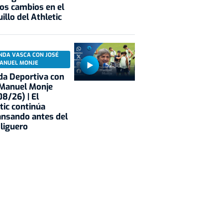
os cambios en el
illo del Athletic
NDA VASCA CON JOSÉ
ANUEL MONJE
52:38
a Deportiva con
 Manuel Monje
8/26) | El
tic continúa
nsando antes del
 liguero