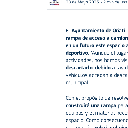
28 de Mayo 2025
2 min de lec
El
Ayuntamiento de
Oñati
rampa de acceso a camione
en un futuro este espacio 
deportivo
. “Aunque el luga
actividades, nos hemos vi
descartarlo
,
debido a las d
vehículos accedan a descar
municipal.
Con el propósito de resol
construirá una rampa
para
equipos y el material nece
espacio. Como consecuencia,
procederá a
rebajar el niv