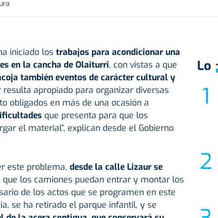
tura
ha iniciado los
trabajos para acondicionar una
Lo
s en la cancha de Olaiturri
,
con vistas a que
acoja también eventos de carácter cultural y
r resulta apropiado para organizar diversas
sto obligados en más de una ocasión a
ificultades
que presenta para que los
gar el material”, explican desde el Gobierno
ver este problema,
desde la calle Lizaur
se
 que los camiones puedan entrar y montar los
sario de los actos que se programen en este
 se ha retirado el parque infantil, y se
el de la acera contigua, que conservará su