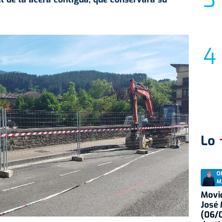
Lo
O
M
Movid
José
(06/0