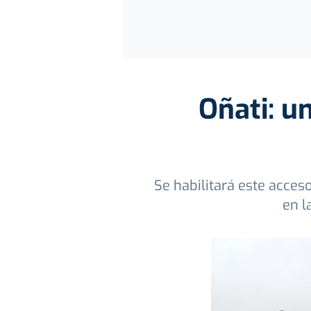
Oñati: u
Se habilitará este acces
en l