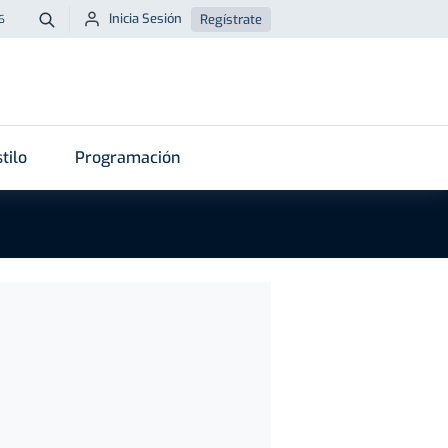
Inicia Sesión
Regístrate
6
Buscar
tilo
Programación