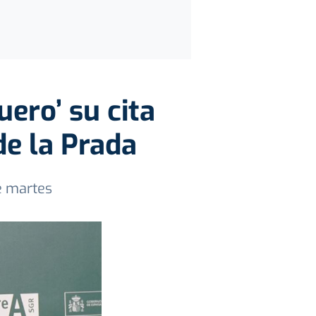
ero’ su cita
e la Prada
te martes