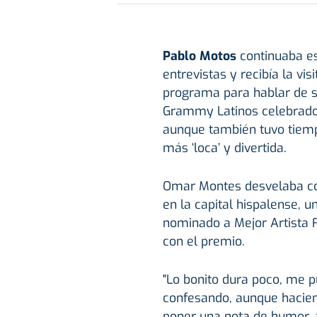
Pablo Motos
continuaba e
entrevistas y recibía la vi
programa para hablar de s
Grammy Latinos celebrados
aunque también tuvo tiemp
más ‘loca’ y divertida.
Omar Montes desvelaba có
en la capital hispalense, 
nominado a Mejor Artista 
con el premio.
"Lo bonito dura poco, me p
confesando, aunque hacien
poner una nota de humor, 