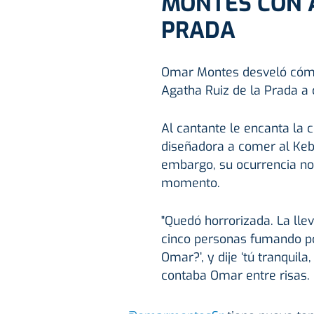
MONTES CON A
PRADA
Omar Montes desveló cómo f
Agatha Ruiz de la Prada a 
Al cantante le encanta la 
diseñadora a comer al Keba
embargo, su ocurrencia n
momento.
"Quedó horrorizada. La llev
cinco personas fumando po
Omar?’, y dije ‘tú tranquil
contaba Omar entre risas.