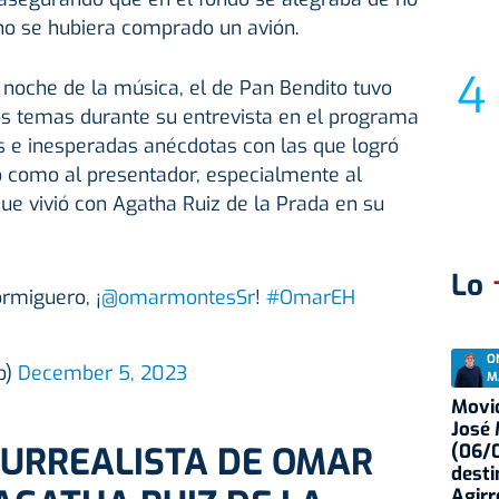
no se hubiera comprado un avión.
 noche de la música, el de Pan Bendito tuvo
os temas durante su entrevista en el programa
s e inesperadas anécdotas con las que logró
o como al presentador, especialmente al
 que vivió con Agatha Ruiz de la Prada en su
Lo
ormiguero, ¡
@omarmontesSr
!
#OmarEH
O
o)
December 5, 2023
M
Movid
José
SURREALISTA DE OMAR
(06/0
desti
Agirr