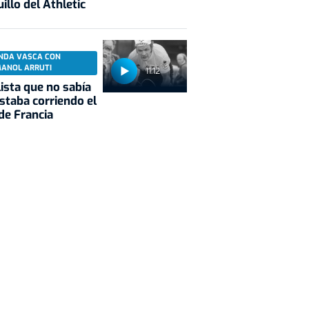
illo del Athletic
NDA VASCA CON
MANOL ARRUTI
11:12
clista que no sabía
staba corriendo el
de Francia