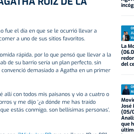
GATHA RUIZ DE LA
incóg
O
ue el día en que se le ocurrió llevar a
J
comer a uno de sus sitios favoritos.
V
La Mo
(06.0
comida rápida, por lo que pensó que llevar a la
redon
b de su barrio sería un plan perfecto, sin
del c
o convenció demasiado a Agatha en un primer
O
M
é allí con todos mis paisanos y vio a cuatro o
Movid
rros y me dijo ‘¿a dónde me has traído
José
a, que estás conmigo, son bellísimas personas’,
(05/0
Anali
que h
últim