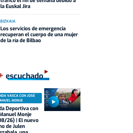
tráfico el fin de semana debido a
la Euskal Jira
BIZKAIA
Los servicios de emergencia
recuperan el cuerpo de una mujer
de la ría de Bilbao
+
escuchado
NDA VASCA CON JOSÉ
ANUEL MONJE
51:59
a Deportiva con
 Manuel Monje
8/26) | El nuevo
no de Julen
ezabala, una