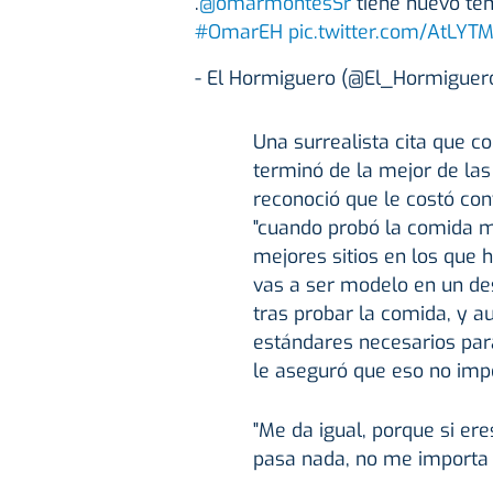
.
@omarmontesSr
tiene nuevo t
#OmarEH
pic.twitter.com/AtLYT
- El Hormiguero (@El_Hormiguer
Una surrealista cita que c
terminó de la mejor de las
reconoció que le costó conv
"cuando probó la comida me
mejores sitios en los que 
vas a ser modelo en un desf
tras probar la comida, y a
estándares necesarios par
le aseguró que eso no imp
"Me da igual, porque si e
pasa nada, no me importa c