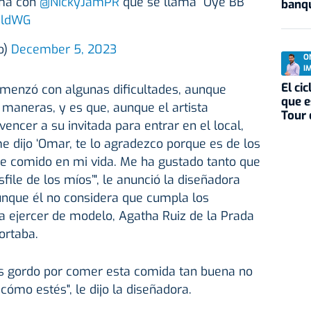
ema con
@NickyJamPR
que se llama “Oye BB”
banqu
MldWG
o)
December 5, 2023
O
I
El ci
omenzó con algunas dificultades, aunque
que e
 maneras, y es que, aunque el artista
Tour 
encer a su invitada para entrar en el local,
 dijo ‘Omar, te lo agradezco porque es de los
he comido en mi vida. Me ha gustado tanto que
ile de los míos’", le anunció la diseñadora
unque él no considera que cumpla los
a ejercer de modelo, Agatha Ruiz de la Prada
ortaba.
res gordo por comer esta comida tan buena no
ómo estés", le dijo la diseñadora.