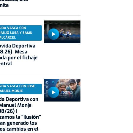
nita
NDA VASCA CON
UANJO LUSA Y SAMU
54:50
ALCÁRCEL
vida Deportiva
8.26): Mesa
da por el fichaje
entral
NDA VASCA CON JOSÉ
ANUEL MONJE
52:42
a Deportiva con
 Manuel Monje
8/26) |
zamos la "ilusión"
an generado los
os cambios en el