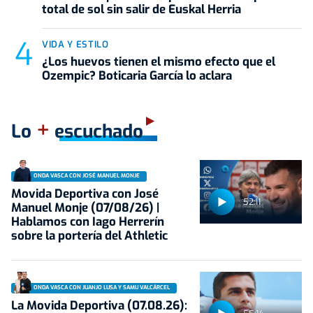
total de sol sin salir de Euskal Herria
VIDA Y ESTILO
¿Los huevos tienen el mismo efecto que el
Ozempic? Boticaria García lo aclara
+
Lo
escuchado
ONDA VASCA CON JOSÉ MANUEL MONJE
Movida Deportiva con José
52:11
Manuel Monje (07/08/26) |
Hablamos con Iago Herrerín
sobre la portería del Athletic
ONDA VASCA CON JUANJO LUSA Y SAMU VALCÁRCEL
La Movida Deportiva (07.08.26):