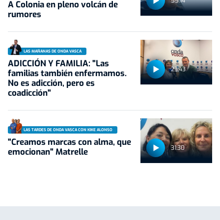
55:14
A Colonia en pleno volcán de
rumores
LAS MAÑANAS DE ONDA VASCA
ADICCIÓN Y FAMILIA: "Las
23:43
familias también enfermamos.
No es adicción, pero es
coadicción"
LAS TARDES DE ONDA VASCA CON KIKE ALONSO
"Creamos marcas con alma, que
31:30
emocionan" Matrelle