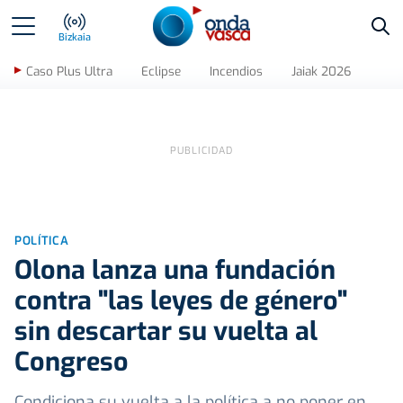
Bus
Bizkaia
Caso Plus Ultra
Eclipse
Incendios
Jaiak 2026
POLÍTICA
Olona lanza una fundación
contra "las leyes de género"
sin descartar su vuelta al
Congreso
Condiciona su vuelta a la política a no poner en