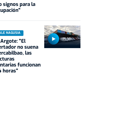
 signos para la
cupación"
ALE NAGUSIA
16:38
 Argote: "El
rtador no suena
rcabilbao, las
cturas
ntarias funcionan
4 horas"