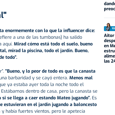
dando
preo
l"
K
a enormemente con lo que la influencer dice:
Aitor
refiere a una de las tumbonas) ha salido
despe
a aquí.
Mirad cómo está todo el suelo, bueno
en Me
tal, mirad la piscina, todo el jardín. Bueno,
estru
alime
de todo”.
las 2
r”.
“Bueno, y lo peor de todo es que la canasta
una barbaridad y se cayó entera.
Menos mal
ue ya estaba ayer toda la noche todo el
a… Estábamos dentro de casa, pero la canasta se
 si se llega a caer estando Mateo jugando”.
Es
e estuvieran en el jardín jugando a baloncesto
 y había fuertes vientos, pero le apetecía