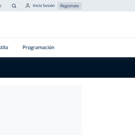
Inicia Sesión
Regístrate
6
Buscar
tilo
Programación