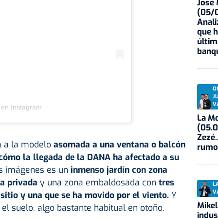
José
(05/0
Anali
que h
últim
banqu
O
J
V
 en Instagram
La Mo
(05.0
Zezé.
a a la modelo
asomada a una ventana o balcón
rumo
cómo la llegada de la DANA ha afectado a su
as imágenes es un
inmenso jardín con zona
na privada
y una zona embaldosada con
tres
L
V
itio y una que se ha movido por el viento.
Y
Mikel
el suelo, algo bastante habitual en otoño.
indus