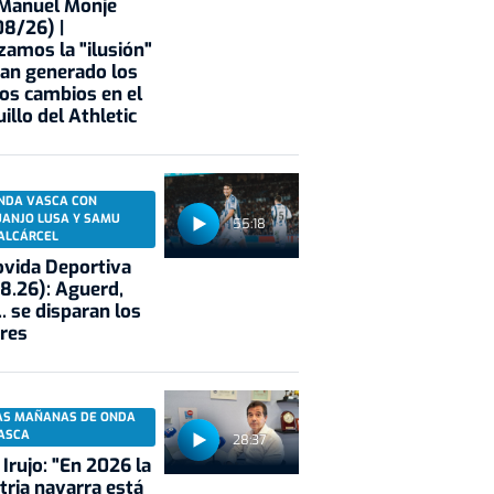
 Manuel Monje
8/26) |
zamos la "ilusión"
an generado los
os cambios en el
illo del Athletic
NDA VASCA CON
UANJO LUSA Y SAMU
55:18
ALCÁRCEL
vida Deportiva
8.26): Aguerd,
.. se disparan los
res
AS MAÑANAS DE ONDA
ASCA
28:37
 Irujo: "En 2026 la
tria navarra está