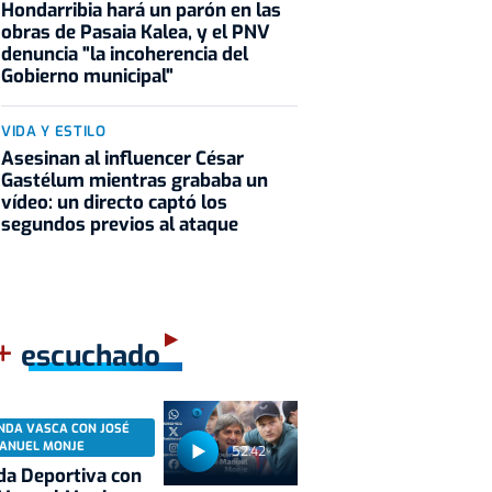
Hondarribia hará un parón en las
obras de Pasaia Kalea, y el PNV
denuncia "la incoherencia del
Gobierno municipal"
VIDA Y ESTILO
Asesinan al influencer César
Gastélum mientras grababa un
vídeo: un directo captó los
segundos previos al ataque
+
escuchado
NDA VASCA CON JOSÉ
ANUEL MONJE
52:42
a Deportiva con